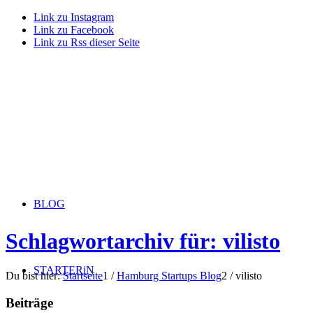
Link zu Instagram
Link zu Facebook
Link zu Rss dieser Seite
BLOG
Schlagwortarchiv für: vilisto
STARTERiN
Du bist hier:
Startseite
1
/
Hamburg Startups Blog
2
/
vilisto
Beiträge