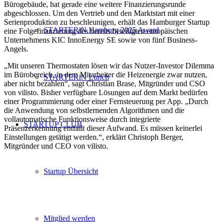
Bürogebäude, hat gerade eine weitere Finanzierungsrunde
abgeschlossen. Um den Vertrieb und den Marktstart mit einer
Serienproduktion zu beschleunigen, erhält das Hamburger Startup
STARTERiN Hamburg 2025 Award
eine Folgefinanzierung des bereits beteiligten europäischen
Unternehmens KIC InnoEnergy SE sowie von fünf Business-
Angels.
„Mit unseren Thermostaten lösen wir das Nutzer-Investor Dilemma
im Bürobereich, in dem Mitarbeiter die Heizenergie zwar nutzen,
STARTERiN Lunch
aber nicht bezahlen“, sagt Christian Brase, Mitgründer und CSO
von vilisto. Bisher verfügbare Lösungen auf dem Markt bedürfen
einer Programmierung oder einer Fernsteuerung per App. „Durch
die Anwendung von selbstlernenden Algorithmen und die
vollautomatische Funktionsweise durch integrierte
STARTUP CLUB
Präsenzerkennung entfällt dieser Aufwand. Es müssen keinerlei
Einstellungen getätigt werden.“, erklärt Christoph Berger,
Mitgründer und CEO von vilisto.
Startup Übersicht
Mitglied werden