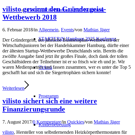
vilisto gewinnt den Gründergeist-
STARTERiN Hamburg 2025 Konferenz
Wettbewerb 2018
6. Februar 2018
/
in
Allgemein
,
Events
/
von
Mathias Jäger
STARTERiN Hamburg 2025 Konferenz
Der Gründergeist, der jährliche Businessplan-Wettbewerb der
Wirtschaftsjunioren bei der Handelskammer Hamburg, dürfte einer
der ältesten Startup-Wettbewerbe Deutschlands sein. Bereits die
zwölfte Ausgabe fand jetzt ihr großes Finale, doch dank der tollen
Geschäftsideen der Teilnehmer ist er so frisch wie eh und je. Wir
waren Medienpartner und fassen zusammen, wer es unter die Top 5
Tickets
geschafft hat und sich die Siegertrophäen sichern konnte!
Weiterlesen
Programm
vilisto sichert sich eine weitere
Finanzierungsrunde
7. August 2017
/
0 Kommentare
/
in
Quickies
/
von
Mathias Jäger
Kinderbetreuung
vilisto
, Hersteller von selbstlernenden Heizkörperthermostaten für