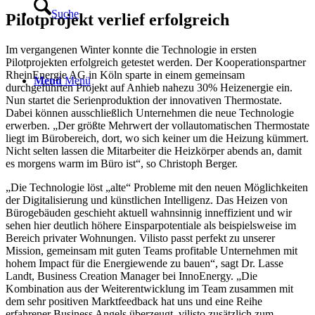
Suche
Pilotprojekt verlief erfolgreich
Im vergangenen Winter konnte die Technologie in ersten
Pilotprojekten erfolgreich getestet werden. Der Kooperationspartner
RheinEnergie AG in Köln sparte in einem gemeinsam
Menü
Menü
durchgeführten Projekt auf Anhieb nahezu 30% Heizenergie ein.
Nun startet die Serienproduktion der innovativen Thermostate.
Dabei können ausschließlich Unternehmen die neue Technologie
erwerben. „Der größte Mehrwert der vollautomatischen Thermostate
liegt im Bürobereich, dort, wo sich keiner um die Heizung kümmert.
Nicht selten lassen die Mitarbeiter die Heizkörper abends an, damit
es morgens warm im Büro ist“, so Christoph Berger.
„Die Technologie löst „alte“ Probleme mit den neuen Möglichkeiten
der Digitalisierung und künstlichen Intelligenz. Das Heizen von
Bürogebäuden geschieht aktuell wahnsinnig inneffizient und wir
sehen hier deutlich höhere Einsparpotentiale als beispielsweise im
Bereich privater Wohnungen. Vilisto passt perfekt zu unserer
Mission, gemeinsam mit guten Teams profitable Unternehmen mit
hohem Impact für die Energiewende zu bauen“, sagt Dr. Lasse
Landt, Business Creation Manager bei InnoEnergy. „Die
Kombination aus der Weiterentwicklung im Team zusammen mit
dem sehr positiven Marktfeedback hat uns und eine Reihe
erfahrener Business Angels überzeugt, vilisto zusätzlich zum