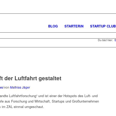
BLOG
STARTERiN
STARTUP CLUB
Du bist hier:
S
 der Luftfahrt gestaltet
/
ews
von
Mathias Jäger
ndte Luftfahrtforschung“ und ist einer der Hotspots des Luft- und
fe aus Forschung und Wirtschaft, Startups und Großunternehmen
 im ZAL einmal umgeschaut.