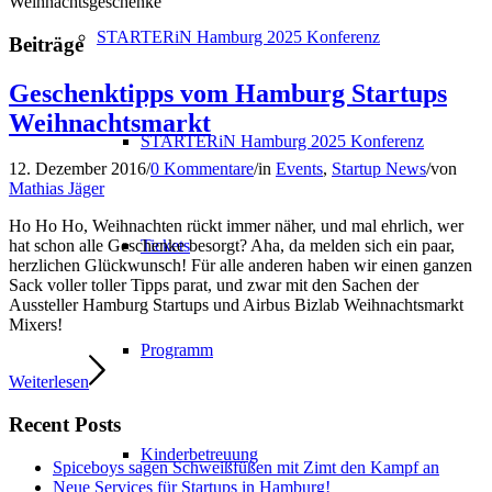
Weihnachtsgeschenke
STARTERiN Hamburg 2025 Konferenz
Beiträge
Geschenktipps vom Hamburg Startups
Weihnachtsmarkt
STARTERiN Hamburg 2025 Konferenz
12. Dezember 2016
/
0 Kommentare
/
in
Events
,
Startup News
/
von
Mathias Jäger
Ho Ho Ho, Weihnachten rückt immer näher, und mal ehrlich, wer
Tickets
hat schon alle Geschenke besorgt? Aha, da melden sich ein paar,
herzlichen Glückwunsch! Für alle anderen haben wir einen ganzen
Sack voller toller Tipps parat, und zwar mit den Sachen der
Aussteller
Hamburg Startups und Airbus Bizlab Weihnachtsmarkt
Mixer
s!
Programm
Weiterlesen
Recent Posts
Kinderbetreuung
Spiceboys sagen Schweißfüßen mit Zimt den Kampf an
Neue Services für Startups in Hamburg!