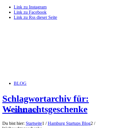
Link zu Instagram
Link zu Facebook
Link zu Rss dieser Seite
BLOG
Schlagwortarchiv für:
Weihnachtsgeschenke
STARTERiN
Du bist hier:
Startseite
1
/
Hamburg Startups Blog
2
/