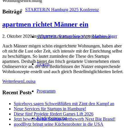
Wohnungseinrichtung
STARTERiN Hamburg 2025 Konferenz
Beiträge
apartmen richtet Männer ein
2. Oktober 2020
/
in
Allgemein
,
Startup News
/
von
Mathias Jäger
STARTERiN Hamburg 2025 Konferenz
Auch Männer mögen schön eingerichtete Wohnungen, haben aber
oft nicht die Lust oder Zeit, sich intensiv mit der Einrichtung selbst
zu beschäftigen. So lautet zumindest die These des Startups
apartmen. Deshalb bietet das frisch gestartete Unternehmen einen
Tickets
Onlineservice an, der den Bedürfnissen der Nutzer entsprechende
Wohnkonzepte erstellt und auch gleich Bestellmöglichkeiten liefert.
WeiterlesenLouisa
Programm
Recent Posts
Spiceboys sagen Schweißfüßen mit Zimt den Kampf an
Neue Services für Startups in Hamburg!
Diese fünf Projekte fördert Games Lift 2026
Kinderbetreuung
Jetzt bewerben für Startup-Wettbewerb Next Big Brand!
goodBytz bringt seine Küchenroboter in die USA