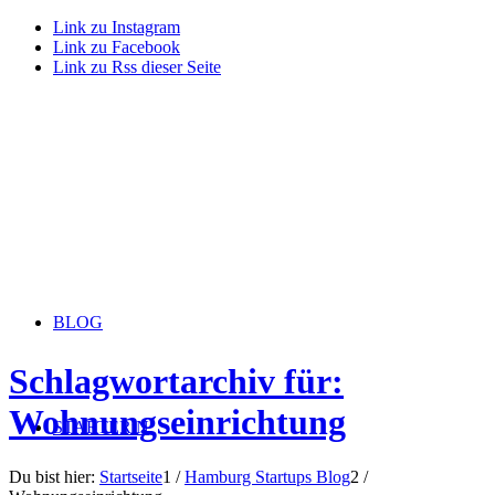
Link zu Instagram
Link zu Facebook
Link zu Rss dieser Seite
BLOG
Schlagwortarchiv für:
Wohnungseinrichtung
STARTERiN
Du bist hier:
Startseite
1
/
Hamburg Startups Blog
2
/