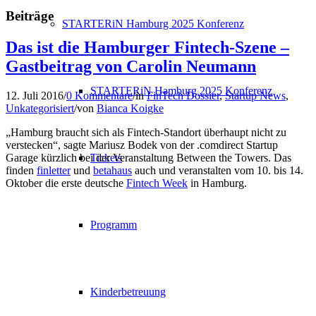
Beiträge
STARTERiN Hamburg 2025 Konferenz
Das ist die Hamburger Fintech-Szene –
Gastbeitrag von Carolin Neumann
STARTERiN Hamburg 2025 Konferenz
12. Juli 2016
/
0 Kommentare
/
in
FinTech Dossier
,
Startup News
,
Unkategorisiert
/
von
Bianca Koigke
„Hamburg braucht sich als Fintech-Standort überhaupt nicht zu
verstecken“, sagte Mariusz Bodek von der .comdirect Startup
Tickets
Garage kürzlich bei der Veranstaltung Between the Towers. Das
finden
finletter
und
betahaus
auch und veranstalten vom 10. bis 14.
Oktober die erste deutsche
Fintech Week
in Hamburg.
Programm
Kinderbetreuung