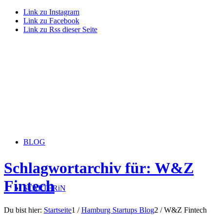
Link zu Instagram
Link zu Facebook
Link zu Rss dieser Seite
BLOG
Schlagwortarchiv für: W&Z
Fintech
STARTERiN
Du bist hier:
Startseite
1
/
Hamburg Startups Blog
2
/
W&Z Fintech