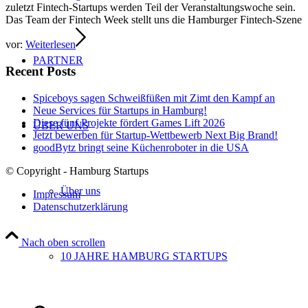
zuletzt Fintech-Startups werden Teil der Veranstaltungswoche sein.
Das Team der Fintech Week stellt uns die Hamburger Fintech-Szene
vor:
Weiterlesen
PARTNER
Recent Posts
Spiceboys sagen Schweißfüßen mit Zimt den Kampf an
Neue Services für Startups in Hamburg!
Diese fünf Projekte fördert Games Lift 2026
ÜBER UNS
Jetzt bewerben für Startup-Wettbewerb Next Big Brand!
goodBytz bringt seine Küchenroboter in die USA
© Copyright - Hamburg Startups
Über uns
Impressum
Datenschutzerklärung
Nach oben scrollen
10 JAHRE HAMBURG STARTUPS