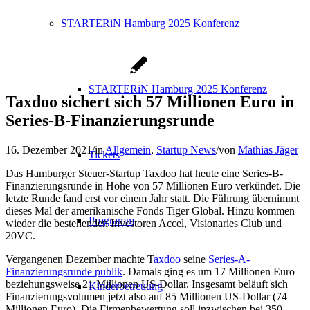
STARTERiN Hamburg 2025 Konferenz
STARTERiN Hamburg 2025 Konferenz
Taxdoo sichert sich 57 Millionen Euro in
Series-B-Finanzierungsrunde
16. Dezember 2021
/
in
Allgemein
,
Startup News
/
von
Mathias Jäger
Tickets
Das Hamburger Steuer-Startup Taxdoo hat heute eine Series-B-
Finanzierungsrunde in Höhe von 57 Millionen Euro verkündet. Die
letzte Runde fand erst vor einem Jahr statt. Die Führung übernimmt
dieses Mal der amerikanische Fonds Tiger Global. Hinzu kommen
Programm
wieder die bestehenden Investoren Accel, Visionaries Club und
20VC.
Vergangenen Dezember machte T
axdoo
seine
Series-A-
Finanzierungsrunde publik
. Damals ging es um 17 Millionen Euro
beziehungsweise 21 Millionen US-Dollar. Insgesamt beläuft sich
Kinderbetreuung
Finanzierungsvolumen jetzt also auf 85 Millionen US-Dollar (74
Millionen Euro). Die Firmenbewertung soll inzwischen bei 350