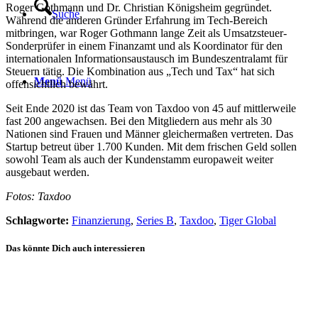
Roger Gothmann und Dr. Christian Königsheim gegründet.
Suche
Während die anderen Gründer Erfahrung im Tech-Bereich
mitbringen, war Roger Gothmann lange Zeit als Umsatzsteuer-
Sonderprüfer in einem Finanzamt und als Koordinator für den
internationalen Informationsaustausch im Bundeszentralamt für
Steuern tätig. Die Kombination aus „Tech und Tax“ hat sich
Menü
Menü
offensichtlich bewährt.
Seit Ende 2020 ist das Team von Taxdoo von 45 auf mittlerweile
fast 200 angewachsen. Bei den Mitgliedern aus mehr als 30
Nationen sind Frauen und Männer gleichermaßen vertreten. Das
Startup betreut über 1.700 Kunden. Mit dem frischen Geld sollen
sowohl Team als auch der Kundenstamm europaweit weiter
ausgebaut werden.
Fotos: Taxdoo
Schlagworte:
Finanzierung
,
Series B
,
Taxdoo
,
Tiger Global
Das könnte Dich auch interessieren