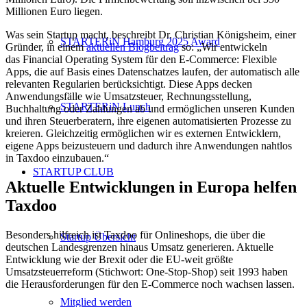
Millionen Euro liegen.
Was sein Startup macht, beschreibt Dr. Christian Königsheim, einer
STARTERiN Hamburg 2025 Award
Gründer, in einem
aktuellen Blogbeitrag
so: „Wir entwickeln
das Financial Operating System für den E-Commerce: Flexible
Apps, die auf Basis eines Datenschatzes laufen, der automatisch alle
relevanten Regularien berücksichtigt. Diese Apps decken
Anwendungsfälle wie Umsatzsteuer, Rechnungsstellung,
STARTERiN Lunch
Buchhaltung oder Zahlungen ab und ermöglichen unseren Kunden
und ihren Steuerberatern, ihre eigenen automatisierten Prozesse zu
kreieren. Gleichzeitig ermöglichen wir es externen Entwicklern,
eigene Apps beizusteuern und dadurch ihre Anwendungen nahtlos
in Taxdoo einzubauen.“
STARTUP CLUB
Aktuelle Entwicklungen in Europa helfen
Taxdoo
Besonders hilfreich ist Taxdoo für Onlineshops, die über die
Startup Übersicht
deutschen Landesgrenzen hinaus Umsatz generieren. Aktuelle
Entwicklung wie der Brexit oder die EU-weit größte
Umsatzsteuerreform (Stichwort: One-Stop-Shop) seit 1993 haben
die Herausforderungen für den E-Commerce noch wachsen lassen.
Mitglied werden