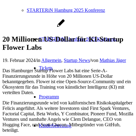
STARTERiN Hamburg 2025 Konferenz
20 Millionen US-Dollar für KI-Startup
STARTERiN Hamburg 2025 Konferenz
Flower Labs
19. Februar 2024
/
in
Allgemein
,
Startup News
/
von
Mathias Jäger
Tickets
Das Hamburger Startup Flower Labs hat eine Serie-A-
Finanzierungsrunde in Höhe von 20 Millionen US-Dollar
bekanntgegeben. Flower ist eine Open-Source-Community und ein
Ökosystem für das Training von künstlicher Intelligenz (KI) mit
verteilten Daten.
Programm
Die Finanzierungsrunde wird von kalifornischen Risikokapitalgeber
Felicis angeführt. Als weitere Investoren sind First Spark Ventures,
Factorial Capital, Beta Works, Y Combinator, Pioneer Fund, Mozilla
Ventures und namhafte Angels wie Clem Delangue, CEO von
Hugging Face, und Scott Chacon, Mitbegründer von GitHub,
Kinderbetreuung
beteiligt.