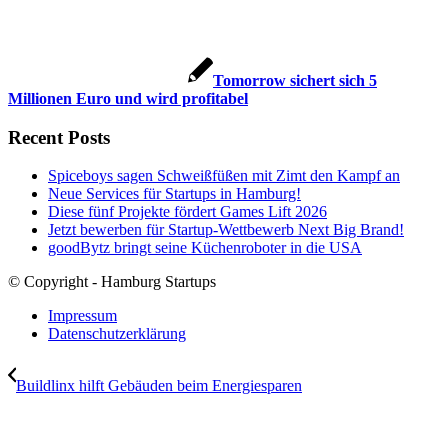
Tomorrow sichert sich 5
Millionen Euro und wird profitabel
Recent Posts
Spiceboys sagen Schweißfüßen mit Zimt den Kampf an
Neue Services für Startups in Hamburg!
Diese fünf Projekte fördert Games Lift 2026
Jetzt bewerben für Startup-Wettbewerb Next Big Brand!
goodBytz bringt seine Küchenroboter in die USA
© Copyright - Hamburg Startups
Impressum
Datenschutzerklärung
Buildlinx hilft Gebäuden beim Energiesparen