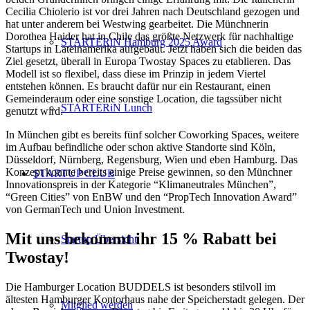
Cecilia Chiolerio ist vor drei Jahren nach Deutschland gezogen und
hat unter anderem bei Westwing gearbeitet. Die Münchnerin
Dorothea Haider hat in Chile das größte Netzwerk für nachhaltige
STARTERiN Hamburg 2025 Award
Startups in Lateinamerika aufgebaut. Jetzt haben sich die beiden das
Ziel gesetzt, überall in Europa Twostay Spaces zu etablieren. Das
Modell ist so flexibel, dass diese im Prinzip in jedem Viertel
entstehen können. Es braucht dafür nur ein Restaurant, einen
Gemeinderaum oder eine sonstige Location, die tagssüber nicht
STARTERiN Lunch
genutzt wird.
In München gibt es bereits fünf solcher Coworking Spaces, weitere
im Aufbau befindliche oder schon aktive Standorte sind Köln,
Düsseldorf, Nürnberg, Regensburg, Wien und eben Hamburg. Das
Konzept konnte bereits einige Preise gewinnen, so den Münchner
STARTUP CLUB
Innovationspreis
in der Kategorie “Klimaneutrales München”,
“Green Cities” von EnBW und den “PropTech Innovation Award”
von GermanTech und Union Investment.
Mit uns bekommt ihr 15 % Rabatt bei
Startup Übersicht
Twostay!
Die Hamburger Location BUDDELS ist besonders stilvoll im
ältesten Hamburger Kontorhaus nahe der Speicherstadt gelegen. Der
Mitglied werden