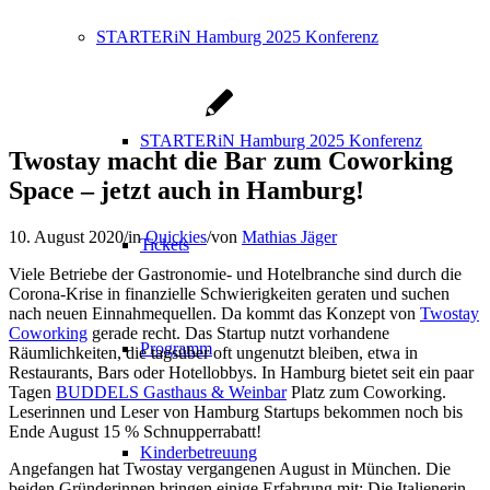
STARTERiN Hamburg 2025 Konferenz
STARTERiN Hamburg 2025 Konferenz
Twostay macht die Bar zum Coworking
Space – jetzt auch in Hamburg!
10. August 2020
/
in
Quickies
/
von
Mathias Jäger
Tickets
Viele Betriebe der Gastronomie- und Hotelbranche sind durch die
Corona-Krise in finanzielle Schwierigkeiten geraten und suchen
nach neuen Einnahmequellen. Da kommt das Konzept von
Twostay
Coworking
gerade recht. Das Startup nutzt vorhandene
Programm
Räumlichkeiten, die tagsüber oft ungenutzt bleiben, etwa in
Restaurants, Bars oder Hotellobbys. In Hamburg bietet seit ein paar
Tagen
BUDDELS Gasthaus & Weinbar
Platz zum Coworking.
Leserinnen und Leser von Hamburg Startups bekommen noch bis
Ende August 15 % Schnupperrabatt!
Kinderbetreuung
Angefangen hat Twostay vergangenen August in München. Die
beiden Gründerinnen bringen einige Erfahrung mit: Die Italienerin