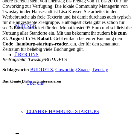
obere Bereich steht von Dienstag bis Freitag von 11 bis 20 Uhr für
Coworking zur Verfügung. Die
lokale Community Managerin
von
Twostay in der Hansestadt ist Lisa Kayser. Sie arbeitet in der
Werbebranche als freie Texterin und ist damit durchaus auch typisch
für die angestrebte Zielgruppe. Halbtagestickets gibt es schon für
PARTNER
sechs Euro, ein Ticket für den Monat kostet 95 Euro und schließt die
Nutzung aller Standorte ein. Mit uns bekommt ihr zudem
bis zum
31. August 15 % Rabatt
. Gebt einfach bei eurer Buchung den
Code
„
hamburg-startups-reader
„ein, der für den genannten
Zeitraum für beliebig viele Buchungen gilt.
ÜBER UNS
Beitragsbild: Twostay/BUDDEL
S
Schlagworte:
BUDDELS
,
Coworking Space
,
Twostay
Das könnte Dich auch interessieren
Über uns
10 JAHRE HAMBURG STARTUPS