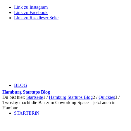
Link zu Instagram
Link zu Facebook
Link zu Rss dieser Seite
BLOG
Hamburg Startups Blog
Du bist hier:
Startseite
1
/
Hamburg Startups Blog
2
/
Quickies
3
/
Twostay macht die Bar zum Coworking Space – jetzt auch in
Hambur...
STARTERiN