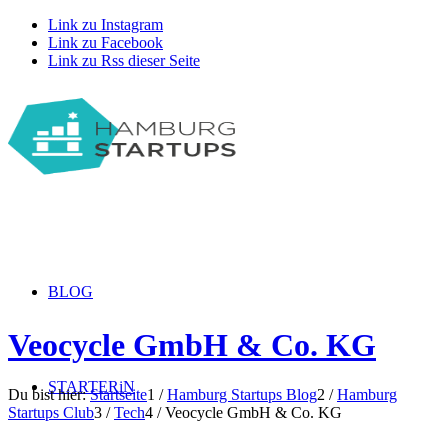
Link zu Instagram
Link zu Facebook
Link zu Rss dieser Seite
BLOG
Veocycle GmbH & Co. KG
STARTERiN
Du bist hier:
Startseite
1
/
Hamburg Startups Blog
2
/
Hamburg
Startups Club
3
/
Tech
4
/
Veocycle GmbH & Co. KG