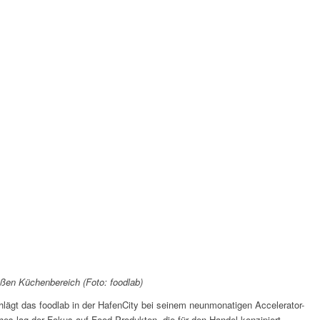
oßen Küchenbereich (Foto: foodlab)
lägt das foodlab in der HafenCity bei seinem neunmonatigen Accelerator-
hes lag der Fokus auf Food-Produkten, die für den Handel konzipiert