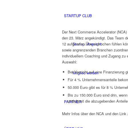
STARTUP CLUB
Der Next Commerce Accelerator (NCA) s
den 23. März angekündigt. Das Team de
Startup Übersicht
12 aufgerufen. Angesprochen fühlen kö
sowie angrenzenden Branchen zuordnen
individuellem Coaching und Zugang zu 
Auswahl:
Bei Verzicht auf eine Finanzierung 
Mitglied werden
Für 4 % Unternehmensanteile bekom
50.000 Euro gibt es für 8 % Unterne
Bis zu 150.000 Euro sind drin, wenn 
und damit die abzugebenden Anteile 
PARTNER
Mehr Infos über den NCA und den Link 