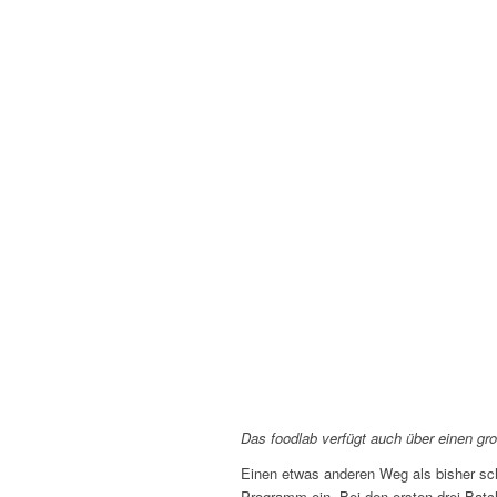
Das foodlab verfügt auch über einen gr
Einen etwas anderen Weg als bisher sch
Programm ein. Bei den ersten drei Batc