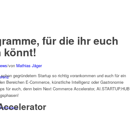
ramme, für die ihr euch
n könnt!
News
/
von
Mathias Jäger
em schon gegründetem Startup so richtig vorankommen und euch für ein
erenz
den Bereichen E-Commerce, künstliche Intelligenz oder Gastronomie
Tipps für euch, denn beim Next Commerce Accelerator, AI.STARTUP.HUB
ngsphasen!
ccelerator
Konferenz