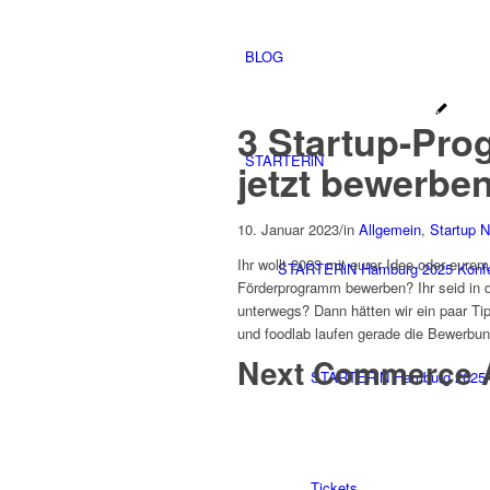
BLOG
3 Startup-Prog
STARTERiN
jetzt bewerbe
10. Januar 2023
/
in
Allgemein
,
Startup 
Ihr wollt 2023 mit eurer Idee oder eur
STARTERiN Hamburg 2025 Konf
Förderprogramm bewerben? Ihr seid in 
unterwegs? Dann hätten wir ein paar 
und foodlab laufen gerade die Bewerbu
Next Commerce A
STARTERiN Hamburg 2025 
Tickets