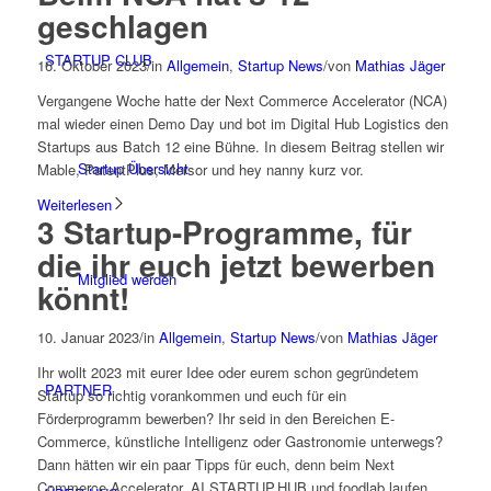
geschlagen
STARTUP CLUB
16. Oktober 2023
/
in
Allgemein
,
Startup News
/
von
Mathias Jäger
Vergangene Woche hatte der Next Commerce Accelerator (NCA)
mal wieder einen Demo Day und bot im Digital Hub Logistics den
Startups aus Batch 12 eine Bühne. In diesem Beitrag stellen wir
Startup Übersicht
Mable, PatentPlus, Mersor und hey nanny kurz vor.
Weiterlesen
3 Startup-Programme, für
die ihr euch jetzt bewerben
Mitglied werden
könnt!
10. Januar 2023
/
in
Allgemein
,
Startup News
/
von
Mathias Jäger
Ihr wollt 2023 mit eurer Idee oder eurem schon gegründetem
PARTNER
Startup so richtig vorankommen und euch für ein
Förderprogramm bewerben? Ihr seid in den Bereichen E-
Commerce, künstliche Intelligenz oder Gastronomie unterwegs?
Dann hätten wir ein paar Tipps für euch, denn beim Next
Commerce Accelerator, AI.STARTUP.HUB und foodlab laufen