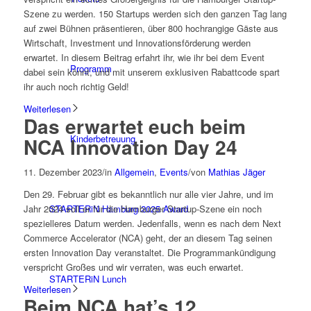
Szene zu werden. 150 Startups werden sich den ganzen Tag lang
auf zwei Bühnen präsentieren, über 800 hochrangige Gäste aus
Wirtschaft, Investment und Innovationsförderung werden
erwartet. In diesem Beitrag erfahrt ihr, wie ihr bei dem Event
Programm
dabei sein könnt, und mit unserem exklusiven Rabattcode spart
ihr auch noch richtig Geld!
Weiterlesen
Das erwartet euch beim
Kinderbetreuung
NCA Innovation Day 24
11. Dezember 2023
/
in
Allgemein
,
Events
/
von
Mathias Jäger
Den 29. Februar gibt es bekanntlich nur alle vier Jahre, und im
STARTERiN Hamburg 2025 Award
Jahr 2024 soll er für die Hamburger Startup-Szene ein noch
spezielleres Datum werden. Jedenfalls, wenn es nach dem Next
Commerce Accelerator (NCA) geht, der an diesem Tag seinen
ersten Innovation Day veranstaltet. Die Programmankündigung
verspricht Großes und wir verraten, was euch erwartet.
STARTERiN Lunch
Weiterlesen
Beim NCA hat’s 12