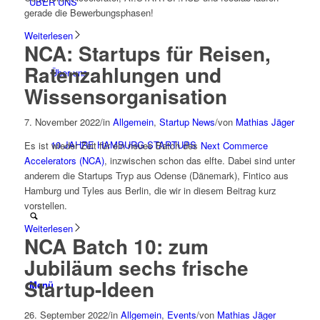
ÜBER UNS
gerade die Bewerbungsphasen!
Weiterlesen
NCA: Startups für Reisen,
Ratenzahlungen und
Über uns
Wissensorganisation
7. November 2022
/
in
Allgemein
,
Startup News
/
von
Mathias Jäger
10 JAHRE HAMBURG STARTUPS
Es ist wieder Zeit für ein neues Batch des
Next Commerce
Accelerators (NCA)
, inzwischen schon das elfte. Dabei sind unter
anderem die Startups Tryp aus Odense (Dänemark), Fintico aus
Hamburg und Tyles aus Berlin, die wir in diesem Beitrag kurz
vorstellen.
Weiterlesen
NCA Batch 10: zum
Jubiläum sechs frische
Startup-Ideen
Menü
26. September 2022
/
in
Allgemein
,
Events
/
von
Mathias Jäger