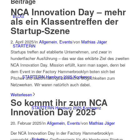
Beiträge
NCA Innovation Day – mehr
BLOG
als ein Klassentreffen der
Startup-Szene
2. April 2025
/
in
Allgemein
,
Events
/
von
Mathias Jäger
STARTERiN
Startups treffen auf etablierte Unternehmen, und zwar in
hundertfacher Ausführung – das war das erklärte Ziel des zweiten
NCA Innovation Day. Mission erfüllt, kann man sagen, denn bei
dem Event in der Factory Hammerbrooklyn boten sich bei
STARTERiN Hamburg 2025 Konferenz
Pitches und Matchmakings zahlreiche Möglichkeiten zum
Netzwerken. Wir waren natürlich auch dabei.
Weiterlesen
So kommt ihr zum NCA
STARTERiN Hamburg 2025 Konferenz
Innovation Day 2025
20. Februar 2025
/
in
Allgemein
,
Events
/
von
Mathias Jäger
Der NCA Innovation Day in der Factory Hammerbrooklyn
Tickets
verspricht ein echtes Großergeignis für die Hamburger Startup-