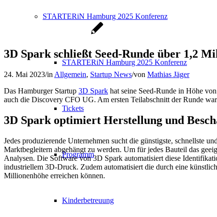
STARTERiN Hamburg 2025 Konferenz
3D Spark schließt Seed-Runde über 1,2 Mi
STARTERiN Hamburg 2025 Konferenz
24. Mai 2023
/
in
Allgemein
,
Startup News
/
von
Mathias Jäger
Das Hamburger Startup
3D Spark
hat seine Seed-Runde in Höhe von 
auch die Discovery CFO UG. Am ersten Teilabschnitt der Runde war a
Tickets
3D Spark optimiert Herstellung und Besch
Jedes produzierende Unternehmen sucht die günstigste, schnellste un
Marktbegleitern abgehängt zu werden. Um für jedes Bauteil das geeig
Programm
Analysen. Die Software von 3D Spark automatisiert diese Identifikation
industriellem 3D-Druck. Zudem automatisiert die durch eine künstliche
Millionenhöhe erreichen können.
Kinderbetreuung