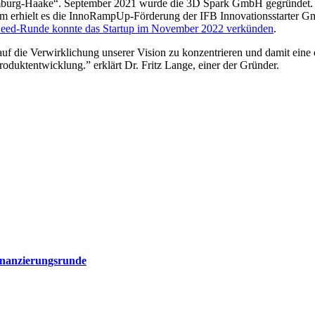
amburg-Haake“. September 2021 wurde die 3D Spark GmbH gegründet. 
rhielt es die InnoRampUp-Förderung der IFB Innovationsstarter Gmb
 Seed-Runde konnte das Startup im November 2022 verkünden
.
 auf die Verwirklichung unserer Vision zu konzentrieren und damit ei
Produktentwicklung.” erklärt Dr. Fritz Lange, einer der Gründer.
Finanzierungsrunde