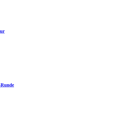
ur
A-Runde