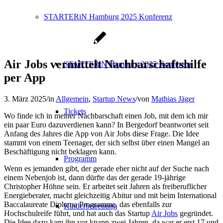
STARTERiN Hamburg 2025 Konferenz
Air Jobs vermittelt Nachbarschaftshilfe
STARTERiN Hamburg 2025 Konferenz
per App
3. März 2025
/
in
Allgemein
,
Startup News
/
von
Mathias Jäger
Tickets
Wo finde ich in meiner Nachbarschaft einen Job, mit dem ich mir
ein paar Euro dazuverdienen kann? In Bergedorf beantwortet seit
Anfang des Jahres die App von Air Jobs diese Frage. Die Idee
stammt von einem Teenager, der sich selbst über einen Mangel an
Beschäftigung nicht beklagen kann.
Programm
Wenn es jemanden gibt, der gerade eher nicht auf der Suche nach
einem Nebenjob ist, dann dürfte das der gerade 19-jährige
Christopher Höhne sein. Er arbeitet seit Jahren als freiberuflicher
Energieberater, macht gleichzeitig Abitur und mit beim International
Baccalaureate Diploma Programme, das ebenfalls zur
Kinderbetreuung
Hochschulreife führt, und hat auch das Startup
Air Jobs
gegründet.
Die Idee dazu kam ihn vor knapp zwei Jahren, da war er erst 17 und