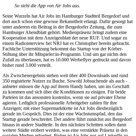
So sieht die App von Air Jobs aus.
Seine Wurzeln hat Air Jobs im Hamburger Stadtteil Bergedorf und
dort auch schon eine gewisse Bekanntheit erlangt. Dafür gesorgt hat
unter anderem ein Beitrag in der Bergedorfer Zeitung, die zum
Hamburger Abendblatt gehört. Medienpräsenz bringt zudem eine
Kooperation mit dem Anzeigenblatt der neue RUF. Und sogar zu
einem Radiointerview bei NRJ hat es Christopher bereits gebracht.
Fachliche Unterstützung bekommt das Startup von der Körber-
Stiftung über ihr Mitspieler:in-Programm. Und um gar nichts den
Zufall zu überlassen, hat es 10.000 Werbeflyer gedruckt und davon
bisher rund 3.000 verteilt.
Als Zwischenergebnis stehen weit über 400 Downloads und rund
350 registrierte Nutzer zu Buche. Sowohl Jobsuchende als auch -
anbieter müssen die App auf ihrem Handy haben, um ins Geschäft
zu kommen und sich über die Konditionen zu einigen. Für beide
Parteien ist das ansonsten kostenlos, wenn sie auf privater Ebene
agieren. Lediglich professionelle Arbeitgeber zahlen für ihre
Anzeigen; mit einer Supermarktkette ist Air Jobs diesbezüglich
gerade im Gespräch. Dies ist der eine Wachstumspfad, den das
Startup gerade beschreitet. Der andere führt zunächst aus Bergedorf
hinaus in andere Stadtteile. In den nächsten Schritten sollen dann
weitere Städte erobert werden, was eine verstärkte Präsenz in den
sozialen Medien erfordert. Bisher ist Air Jobs nur auf LinkedIn zu