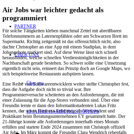
Air Jobs war leichter gedacht als
programmiert
PARTNER
Für solche Tätigkeiten kleben manchmal Zettel mit abreißbaren
Telefonnummern an Laternenpfählen oder am Schwarzen Brett im
Supermarkt. Richtig zeitgemäß ist das offensichtlich nicht, also
dachte Christopher an eine App mit einem Stadtplan, in dem
Jobangebote markiert sind. Auf diese Weise lässt sich schnell
ÜBER UNS
herausfinden, welche schnellen Verdienstmöglichkeiten in der
Nachbarschaft gerade bestehen. So schwer sollte eine Umsetzung
eigentlich nicht sein, erinnert das Prinzip doch an Google Maps, wo
sich beispielsweise Restaurants aufspüren lassen.
Über uns
Eine Reihe von Softwareentwicklern weiter stellte Christopher fest,
dass die Aufgabe doch nicht so trivial war. Ihre
Programmierversuche scheiterten an den Anforderungen, die mit
einer Zulassung für die App-Stores verbunden sind. Über eine
Freundin lernte er dann den Informatikstudenten Lukas Fritz
kennen, der schon Business-Erfahrung als Werkstudent und
10 JAHRE HAMBURG STARTUPS
Praktikant beim Beratungsunternehmen EY gesammelt hatte. Der
21-Jährige konnte alle Anforderungen innerhalb eines Monats
erfüllen und startete Ende 2024 zusammen mit Christoph offiziell
Air Jobs. Im März kommt die Freundin Clara Wendrich (ebenfalls