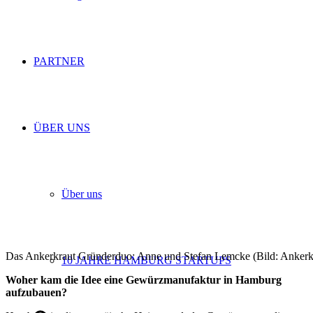
PARTNER
ÜBER UNS
Über uns
Das Ankerkraut Gründerduo: Anne und Stefan Lemcke (Bild: Ankerk
10 JAHRE HAMBURG STARTUPS
Woher kam die Idee eine Gewürzmanufaktur in Hamburg
aufzubauen?