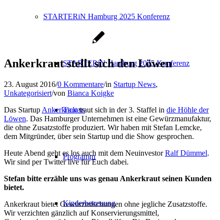
STARTERiN Hamburg 2025 Konferenz
Ankerkraut stellt sich den Löwen
STARTERiN Hamburg 2025 Konferenz
23. August 2016
/
0 Kommentare
/
in
Startup News
,
Unkategorisiert
/
von
Bianca Koigke
Das Startup
Ankerkraut
traut sich in der 3. Staffel in
die Höhle der
Tickets
Löwen
. Das Hamburger Unternehmen ist eine Gewürzmanufaktur,
die ohne Zusatzstoffe produziert. Wir haben mit Stefan Lemcke,
dem Mitgründer, über sein Startup und die Show gesprochen.
Heute Abend geht es los auch mit dem Neuinvestor
Ralf Dümmel
.
Programm
Wir sind per Twitter live für Euch dabei.
Stefan bitte erzähle uns was genau Ankerkraut seinen Kunden
bietet.
Kinderbetreuung
Ankerkraut bietet Gewürzmischungen ohne jegliche Zusatzstoffe.
Wir verzichten gänzlich auf Konservierungsmittel,