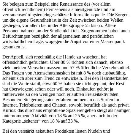
Sie belegen zum Beispiel eine Renaissance des (vor allem
öffentlich-rechtlichem) Fernsehens als meistgenutzte und am
vertrauenswürdigsten eingeschätzte Informationsquelle. Die Sorgen
um die eigene Gesundheit ist in der Zeit zwischen beiden Wellen
gestiegen, vor allem bei in der Altersgruppe 55 bis 65. Ältere
Personen nahmen an der Studie nicht teil. Zugenommen haben auch
Befürchtungen bezüglich der allgemeinen und persönlichen
wirtschaftlichen Lage, wogegen die Angst vor einer Massenpanik
gesunken ist.
Der Appell, sich regelmäßig die Hände zu waschen, hat
offensichtlich gefruchtet. Über 80 % richten sich danach, ebenso
viele meiden Menschenmassen und 57 % öffentliche Verkehrsmittel.
Das Tragen von Atemschutzmasken ist mit 8 % noch ausbaufähig,
scheint sich aber zum Trend zu entwickeln. Bei den Hamsterkäufen
sind die Werte stabil, etwa 60 % haben sie nicht geplant, der Rest
hat überwiegend schon oder will noch. Einkaufen gehört ja
mittlerweile zu den wenigen noch erlaubten Freizeitaktivitäten.
Besondere Steigerungsraten erfahren momentan das Surfen im
Internet, Telefonieren und Chatten, sowohl beruflich als auch privat.
Kurios: das durchaus empfohlene Spazierengehen steigt als häufiger
unternommene Aktivität von 18 % auf 25 %, aber auch in der
Kategorie „seltener“ von 18 % auf 33 %.
Bei den verstärkt gekauften Produkten liegen Nudeln und