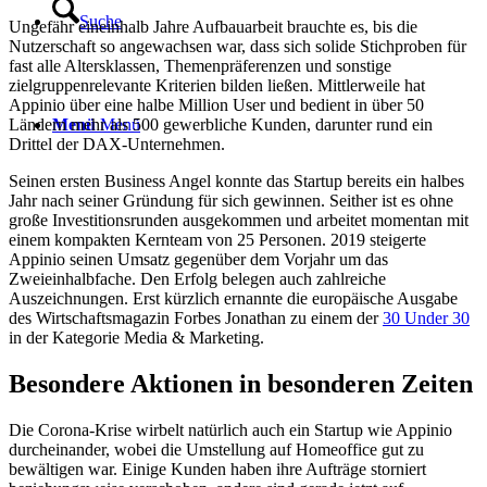
Suche
Ungefähr eineinhalb Jahre Aufbauarbeit brauchte es, bis die
Nutzerschaft so angewachsen war, dass sich solide Stichproben für
fast alle Altersklassen, Themenpräferenzen und sonstige
zielgruppenrelevante Kriterien bilden ließen. Mittlerweile hat
Appinio über eine halbe Million User und bedient in über 50
Menü
Menü
Ländern mehr als 500 gewerbliche Kunden, darunter rund ein
Drittel der DAX-Unternehmen.
Seinen ersten Business Angel konnte das Startup bereits ein halbes
Jahr nach seiner Gründung für sich gewinnen. Seither ist es ohne
große Investitionsrunden ausgekommen und arbeitet momentan mit
einem kompakten Kernteam von 25 Personen. 2019 steigerte
Appinio seinen Umsatz gegenüber dem Vorjahr um das
Zweieinhalbfache. Den Erfolg belegen auch zahlreiche
Auszeichnungen. Erst kürzlich ernannte die europäische Ausgabe
des Wirtschaftsmagazin Forbes Jonathan zu einem der
30 Under 30
in der Kategorie Media & Marketing.
Besondere Aktionen in besonderen Zeiten
Die Corona-Krise wirbelt natürlich auch ein Startup wie Appinio
durcheinander, wobei die Umstellung auf Homeoffice gut zu
bewältigen war. Einige Kunden haben ihre Aufträge storniert