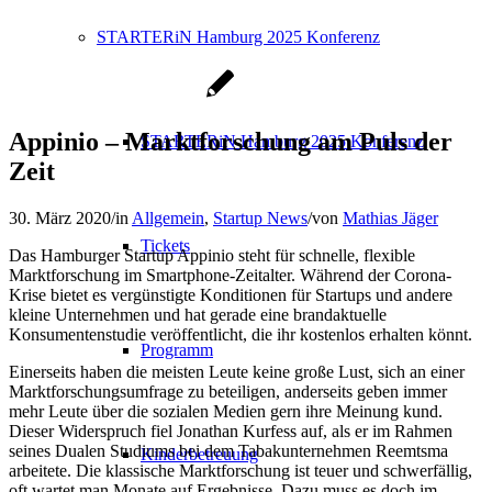
STARTERiN Hamburg 2025 Konferenz
Appinio – Marktforschung am Puls der
STARTERiN Hamburg 2025 Konferenz
Zeit
30. März 2020
/
in
Allgemein
,
Startup News
/
von
Mathias Jäger
Tickets
Das Hamburger Startup Appinio steht für schnelle, flexible
Marktforschung im Smartphone-Zeitalter. Während der Corona-
Krise bietet es vergünstigte Konditionen für Startups und andere
kleine Unternehmen und hat gerade eine brandaktuelle
Konsumentenstudie veröffentlicht, die ihr kostenlos erhalten könnt.
Programm
Einerseits haben die meisten Leute keine große Lust, sich an einer
Marktforschungsumfrage zu beteiligen, anderseits geben immer
mehr Leute über die sozialen Medien gern ihre Meinung kund.
Dieser Widerspruch fiel Jonathan Kurfess auf, als er im Rahmen
seines Dualen Studiums bei dem Tabakunternehmen Reemtsma
Kinderbetreuung
arbeitete. Die klassische Marktforschung ist teuer und schwerfällig,
oft wartet man Monate auf Ergebnisse. Dazu muss es doch im