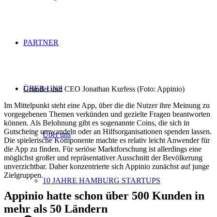
PARTNER
ÜBER UNS
Gründer und CEO Jonathan Kurfess (Foto: Appinio)
Im Mittelpunkt steht eine App, über die die Nutzer ihre Meinung zu
vorgegebenen Themen verkünden und gezielte Fragen beantworten
können. Als Belohnung gibt es sogenannte Coins, die sich in
Gutscheine umwandeln oder an Hilfsorganisationen spenden lassen.
Über uns
Die spielerische Komponente machte es relativ leicht Anwender für
die App zu finden. Für seriöse Marktforschung ist allerdings eine
möglichst großer und repräsentativer Ausschnitt der Bevölkerung
unverzichtbar. Daher konzentrierte sich Appinio zunächst auf junge
Zielgruppen.
10 JAHRE HAMBURG STARTUPS
Appinio hatte schon über 500 Kunden in
mehr als 50 Ländern