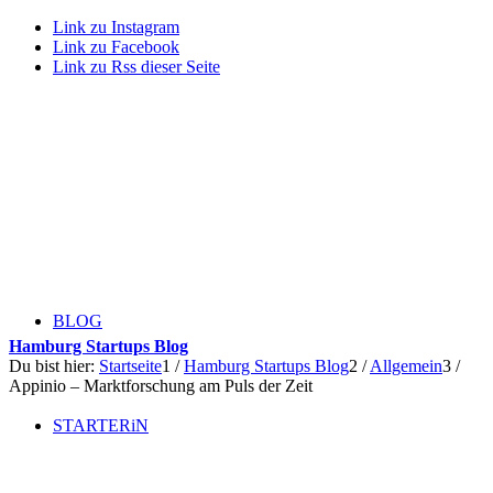
Link zu Instagram
Link zu Facebook
Link zu Rss dieser Seite
BLOG
Hamburg Startups Blog
Du bist hier:
Startseite
1
/
Hamburg Startups Blog
2
/
Allgemein
3
/
Appinio – Marktforschung am Puls der Zeit
STARTERiN