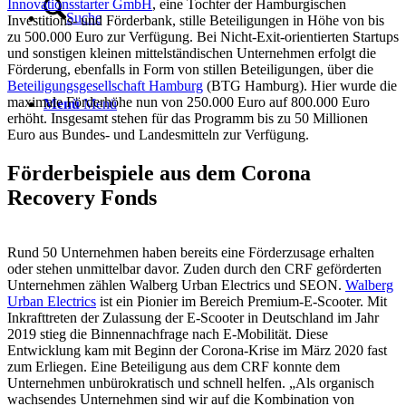
Innovationsstarter GmbH
, eine Tochter der Hamburgischen
Suche
Investitions- und Förderbank, stille Beteiligungen in Höhe von bis
zu 500.000 Euro zur Verfügung. Bei Nicht-Exit-orientierten Startups
und sonstigen kleinen mittelständischen Unternehmen erfolgt die
Förderung, ebenfalls in Form von stillen Beteiligungen, über die
Beteiligungsgesellschaft Hamburg
(BTG Hamburg). Hier wurde die
maximale Förderhöhe nun von 250.000 Euro auf 800.000 Euro
Menü
Menü
erhöht. Insgesamt stehen für das Programm bis zu 50 Millionen
Euro aus Bundes- und Landesmitteln zur Verfügung.
Förderbeispiele aus dem Corona
Recovery Fonds
Rund 50 Unternehmen haben bereits eine Förderzusage erhalten
oder stehen unmittelbar davor. Zuden durch den CRF geförderten
Unternehmen zählen Walberg Urban Electrics und SEON.
Walberg
Urban Electrics
ist ein Pionier im Bereich Premium-E-Scooter. Mit
Inkrafttreten der Zulassung der E-Scooter in Deutschland im Jahr
2019 stieg die Binnennachfrage nach E-Mobilität. Diese
Entwicklung kam mit Beginn der Corona-Krise im März 2020 fast
zum Erliegen. Eine Beteiligung aus dem CRF konnte dem
Unternehmen unbürokratisch und schnell helfen. „Als organisch
wachsendes Unternehmen sind wir auf die Kombination von