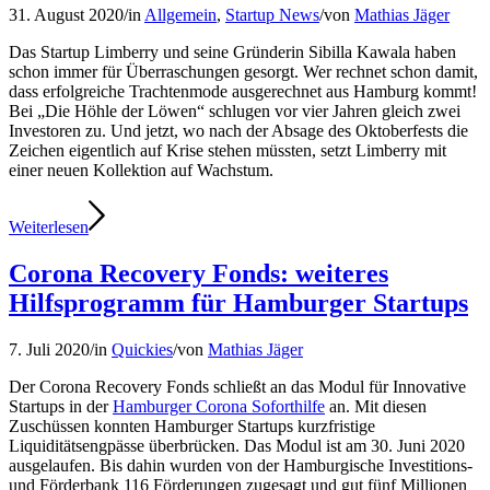
31. August 2020
/
in
Allgemein
,
Startup News
/
von
Mathias Jäger
Das Startup Limberry und seine Gründerin Sibilla Kawala haben
schon immer für Überraschungen gesorgt. Wer rechnet schon damit,
dass erfolgreiche Trachtenmode ausgerechnet aus Hamburg kommt!
Bei „Die Höhle der Löwen“ schlugen vor vier Jahren gleich zwei
Investoren zu. Und jetzt, wo nach der Absage des Oktoberfests die
Zeichen eigentlich auf Krise stehen müssten, setzt Limberry mit
einer neuen Kollektion auf Wachstum.
Weiterlesen
Corona Recovery Fonds: weiteres
Hilfsprogramm für Hamburger Startups
7. Juli 2020
/
in
Quickies
/
von
Mathias Jäger
Der Corona Recovery Fonds schließt an das Modul für Innovative
Startups in der
Hamburger Corona Soforthilfe
an. Mit diesen
Zuschüssen konnten Hamburger Startups kurzfristige
Liquiditätsengpässe überbrücken. Das Modul ist am 30. Juni 2020
ausgelaufen. Bis dahin wurden von der Hamburgische Investitions-
und Förderbank 116 Förderungen zugesagt und gut fünf Millionen