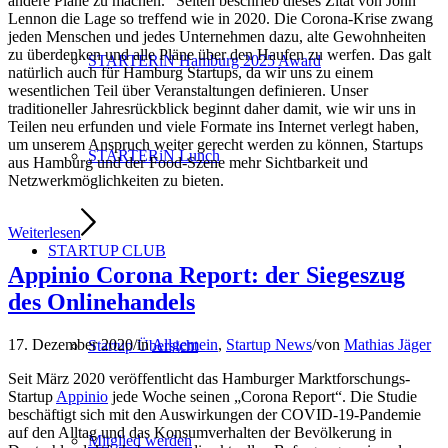
andere Pläne zu machen.“ Selten beschrieb dieses Zitat von John
Lennon die Lage so treffend wie in 2020. Die Corona-Krise zwang
jeden Menschen und jedes Unternehmen dazu, alte Gewohnheiten
zu überdenken und alle Pläne über den Haufen zu werfen. Das galt
STARTERiN Hamburg 2025 Award
natürlich auch für Hamburg Startups, da wir uns zu einem
wesentlichen Teil über Veranstaltungen definieren. Unser
traditioneller Jahresrückblick beginnt daher damit, wie wir uns in
Teilen neu erfunden und viele Formate ins Internet verlegt haben,
um unserem Anspruch weiter gerecht werden zu können, Startups
STARTERiN Lunch
aus Hamburg und der Food-Szene mehr Sichtbarkeit und
Netzwerkmöglichkeiten zu bieten.
Weiterlesen
STARTUP CLUB
Appinio Corona Report: der Siegeszug
des Onlinehandels
17. Dezember 2020
/
in
Allgemein
,
Startup News
/
von
Mathias Jäger
Startup Übersicht
Seit März 2020 veröffentlicht das Hamburger Marktforschungs-
Startup
Appinio
jede Woche seinen „Corona Report“. Die Studie
beschäftigt sich mit den Auswirkungen der COVID-19-Pandemie
auf den Alltag und das Konsumverhalten der Bevölkerung in
Mitglied werden