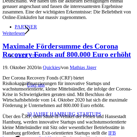
Deutschland. Wir haben uns die aktuellen Befragungen einmal
genauer angeschaut und fassen die interessantesten Ergebnisse
zusammen. Eine der wichtigsten Erkenntnisse: Die Beliebtheit von
Online-Einkäufen hat massiv zugenommen.
PARTNER
Weiterlesen
Maximale Fördersumme des Corona
Recovery Fonds auf 800.000 Euro erhöht
ÜBER UNS
19. Oktober 2020
/
in
Quickies
/
von
Mathias Jäger
Der Corona Recovery Fonds (CRF) bietet
Risikokapitalfinanzierungen für innovative Startups und
Über uns
wachstumsorientierte, kleine Mittelständler, die infolge der Corona-
Krise in Schwierigkeiten geraten sind. Mit Beschluss der
Wirtschaftsbehörde vom 14. Oktober 2020 hat sich die maximale
Förderung je Unternehmen auf 800.000 Euro erhöht.
10 JAHRE HAMBURG STARTUPS
Über den CRF, dem Säule-II-Vehikel der Freien und Hansestadt
Hamburg, werden innovative Startups und wachstumsorientierte
kleine Mittelständler mit Sitz oder wesentlicher Betriebsstätte in
Hamburg gefördert. Exit-orientierten Startups stellt die
IFB