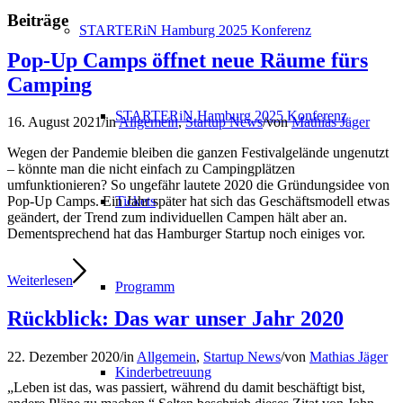
Beiträge
STARTERiN Hamburg 2025 Konferenz
Pop-Up Camps öffnet neue Räume fürs
Camping
STARTERiN Hamburg 2025 Konferenz
16. August 2021
/
in
Allgemein
,
Startup News
/
von
Mathias Jäger
Wegen der Pandemie bleiben die ganzen Festivalgelände ungenutzt
– könnte man die nicht einfach zu Campingplätzen
umfunktionieren? So ungefähr lautete 2020 die Gründungsidee von
Tickets
Pop-Up Camps. Ein Jahr später hat sich das Geschäftsmodell etwas
geändert, der Trend zum individuellen Campen hält aber an.
Dementsprechend hat das Hamburger Startup noch einiges vor.
Weiterlesen
Programm
Rückblick: Das war unser Jahr 2020
22. Dezember 2020
/
in
Allgemein
,
Startup News
/
von
Mathias Jäger
Kinderbetreuung
„Leben ist das, was passiert, während du damit beschäftigt bist,