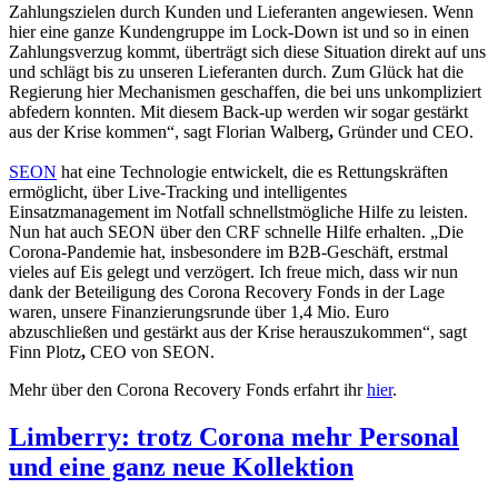
Zahlungszielen durch Kunden und Lieferanten angewiesen. Wenn
hier eine ganze Kundengruppe im Lock-Down ist und so in einen
Zahlungsverzug kommt, überträgt sich diese Situation direkt auf uns
und schlägt bis zu unseren Lieferanten durch. Zum Glück hat die
Regierung hier Mechanismen geschaffen, die bei uns unkompliziert
abfedern konnten. Mit diesem Back-up werden wir sogar gestärkt
aus der Krise kommen“, sagt Florian Walberg
,
Gründer und CEO.
SEON
hat eine Technologie entwickelt, die es Rettungskräften
ermöglicht, über Live-Tracking und intelligentes
Einsatzmanagement im Notfall schnellstmögliche Hilfe zu leisten.
Nun hat auch SEON über den CRF schnelle Hilfe erhalten. „Die
Corona-Pandemie hat, insbesondere im B2B-Geschäft, erstmal
vieles auf Eis gelegt und verzögert. Ich freue mich, dass wir nun
dank der Beteiligung des Corona Recovery Fonds in der Lage
waren, unsere Finanzierungsrunde über 1,4 Mio. Euro
abzuschließen und gestärkt aus der Krise herauszukommen“, sagt
Finn Plotz
,
CEO von SEON.
Mehr über den Corona Recovery Fonds erfahrt ihr
hier
.
Limberry: trotz Corona mehr Personal
und eine ganz neue Kollektion