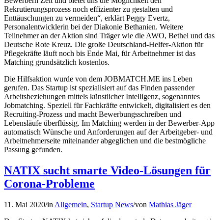
Bewerbern Zeit und bietet uns die Möglichkeit den
Rekrutierungsprozess noch effizienter zu gestalten und
Enttäuschungen zu vermeiden“, erklärt Peggy Evertz,
Personalentwicklerin bei der Diakonie Bethanien. Weitere
Teilnehmer an der Aktion sind Träger wie die AWO, Bethel und das
Deutsche Rote Kreuz. Die große Deutschland-Helfer-Aktion für
Pflegekräfte läuft noch bis Ende Mai, für Arbeitnehmer ist das
Matching grundsätzlich kostenlos.
Die Hilfsaktion wurde von dem JOBMATCH.ME ins Leben
gerufen. Das Startup ist spezialisiert auf das Finden passender
Arbeitsbeziehungen mittels künstlicher Intelligenz, sogenanntes
Jobmatching. Speziell für Fachkräfte entwickelt, digitalisiert es den
Recruiting-Prozess und macht Bewerbungsschreiben und
Lebensläufe überflüssig. Im Matching werden in der Bewerber-App
automatisch Wünsche und Anforderungen auf der Arbeitgeber- und
Arbeitnehmerseite miteinander abgeglichen und die bestmögliche
Passung gefunden.
NATIX sucht smarte Video-Lösungen für
Corona-Probleme
11. Mai 2020
/
in
Allgemein
,
Startup News
/
von
Mathias Jäger