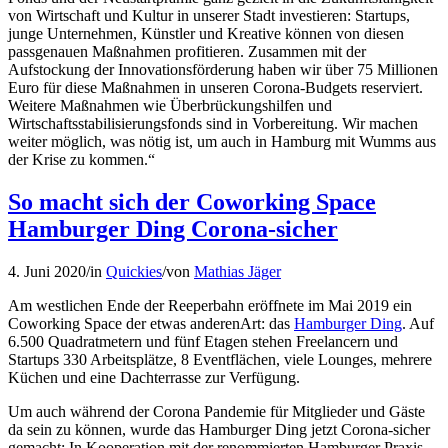
von Wirtschaft und Kultur in unserer Stadt investieren: Startups,
junge Unternehmen, Künstler und Kreative können von diesen
passgenauen Maßnahmen profitieren. Zusammen mit der
Aufstockung der Innovationsförderung haben wir über 75 Millionen
Euro für diese Maßnahmen in unseren Corona-Budgets reserviert.
Weitere Maßnahmen wie Überbrückungshilfen und
Wirtschaftsstabilisierungsfonds sind in Vorbereitung. Wir machen
weiter möglich, was nötig ist, um auch in Hamburg mit Wumms aus
der Krise zu kommen.“
So macht sich der Coworking Space
Hamburger Ding Corona-sicher
4. Juni 2020
/
in
Quickies
/
von
Mathias Jäger
Am westlichen Ende der Reeperbahn eröffnete im Mai 2019 ein
Coworking Space der etwas anderenArt: das
Hamburger Ding
. Auf
6.500 Quadratmetern und fünf Etagen stehen Freelancern und
Startups 330 Arbeitsplätze, 8 Eventflächen, viele Lounges, mehrere
Küchen und eine Dachterrasse zur Verfügung.
Um auch während der Corona Pandemie für Mitglieder und Gäste
da sein zu können, wurde das Hamburger Ding jetzt Corona-sicher
gemacht: In Kooperation mit der renommierten Hamburger Praxis