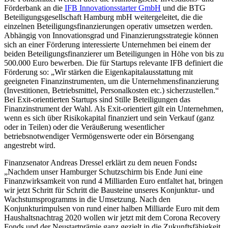
Förderbank an die
IFB Innovationsstarter GmbH
und die BTG
Beteiligungsgesellschaft Hamburg mbH weitergeleitet, die die
einzelnen Beteiligungsfinanzierungen operativ umsetzen werden.
Abhängig von Innovationsgrad und Finanzierungsstrategie können
sich an einer Förderung interessierte Unternehmen bei einem der
beiden Beteiligungsfinanzierer um Beteiligungen in Höhe von bis zu
500.000 Euro bewerben. Die für Startups relevante IFB definiert die
Förderung so: „Wir stärken die Eigenkapitalausstattung mit
geeigneten Finanzinstrumenten, um die Unternehmensfinanzierung
(Investitionen, Betriebsmittel, Personalkosten etc.) sicherzustellen.“
Bei Exit-orientierten Startups sind Stille Beteiligungen das
Finanzinstrument der Wahl. Als Exit-orientiert gilt ein Unternehmen,
wenn es sich über Risikokapital finanziert und sein Verkauf (ganz
oder in Teilen) oder die Veräußerung wesentlicher
betriebsnotwendiger Vermögenswerte oder ein Börsengang
angestrebt wird.
Finanzsenator Andreas Dressel erklärt zu dem neuen Fonds
:
„Nachdem unser Hamburger Schutzschirm bis Ende Juni eine
Finanzwirksamkeit von rund 4 Milliarden Euro entfaltet hat, bringen
wir jetzt Schritt für Schritt die Bausteine unseres Konjunktur- und
Wachstumsprogramms in die Umsetzung. Nach den
Konjunkturimpulsen von rund einer halben Milliarde Euro mit dem
Haushaltsnachtrag 2020 wollen wir jetzt mit dem Corona Recovery
Fonds und der Neustartprämie ganz gezielt in die Zukunftsfähigkeit