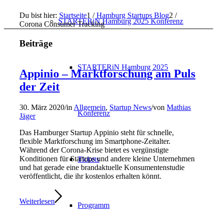
Du bist hier:
Startseite
1
/
Hamburg Startups Blog
2
/
STARTERiN Hamburg 2025 Konferenz
Corona Consumer Tracking
Beiträge
STARTERiN Hamburg 2025
Appinio – Marktforschung am Puls
der Zeit
30. März 2020
/
in
Allgemein
,
Startup News
/
von
Mathias
Konferenz
Jäger
Das Hamburger Startup Appinio steht für schnelle,
flexible Marktforschung im Smartphone-Zeitalter.
Während der Corona-Krise bietet es vergünstigte
Konditionen für Startups und andere kleine Unternehmen
Tickets
und hat gerade eine brandaktuelle Konsumentenstudie
veröffentlicht, die ihr kostenlos erhalten könnt.
Weiterlesen
Programm