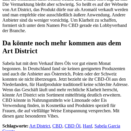
Die Vermarktung bleibt aber schwierig. So heißt es auf der Webseite
von Art District, das Produkt dürfe nur als Aromaöl verkauft werden
und man empfehle eine ausschließlich äußere Anwendung. Andere
Anbieter sind da weniger vorsichtig. Um Klarheit zu schaffen,
formiert sich unter dem Namen Pro CBD gerade ein Lobbyverband
der Branche.
Da könnte noch mehr kommen aus dem
Art District
Sabela hat mit dem Verkauf ihres Öls vor gut einem Monat
begonnen. In Deutschland fand sie keinen geeigneten Produzenten
und auch die Anbieter aus Österreich, Polen oder der Schweiz
konnten sie nicht überzeugen. Jetzt bezieht sie ihr CBD-Öl aus den
Niederlanden, für Hanfprodukte traditionell keine schlechte Adresse.
Wenn das Geschäft läuft und mehr rechtliche Klarheit herrscht,
könnte Art District sein Sortiment mittelfristig deutlich erweitern.
CBD könnte in Nahrungsmitteln wie Limonade oder Eis
Verwendung finden, in Kosmetika und Produkten speziell für
Frauen, die auf vielfältige Weise Entspannung versprechen. Mit
diesen ganz besonderen Vibes.
Schlagworte:
Art District
,
CBD
,
CBD Öl
,
Hanf
,
Sabela Garcia