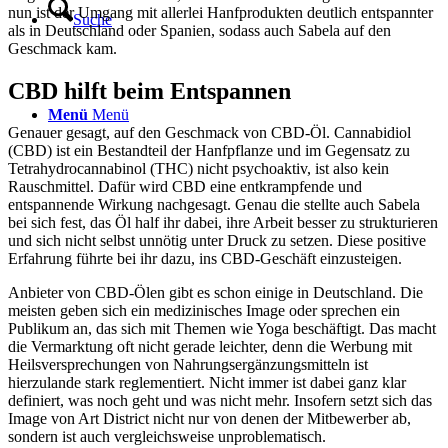
nun ist der Umgang mit allerlei Hanfprodukten deutlich entspannter
Suche
als in Deutschland oder Spanien, sodass auch Sabela auf den
Geschmack kam.
CBD hilft beim Entspannen
Menü
Menü
Genauer gesagt, auf den Geschmack von CBD-Öl. Cannabidiol
(CBD) ist ein Bestandteil der Hanfpflanze und im Gegensatz zu
Tetrahydrocannabinol (THC) nicht psychoaktiv, ist also kein
Rauschmittel. Dafür wird CBD eine entkrampfende und
entspannende Wirkung nachgesagt. Genau die stellte auch Sabela
bei sich fest, das Öl half ihr dabei, ihre Arbeit besser zu strukturieren
und sich nicht selbst unnötig unter Druck zu setzen. Diese positive
Erfahrung führte bei ihr dazu, ins CBD-Geschäft einzusteigen.
Anbieter von CBD-Ölen gibt es schon einige in Deutschland. Die
meisten geben sich ein medizinisches Image oder sprechen ein
Publikum an, das sich mit Themen wie Yoga beschäftigt. Das macht
die Vermarktung oft nicht gerade leichter, denn die Werbung mit
Heilsversprechungen von Nahrungsergänzungsmitteln ist
hierzulande stark reglementiert. Nicht immer ist dabei ganz klar
definiert, was noch geht und was nicht mehr. Insofern setzt sich das
Image von Art District nicht nur von denen der Mitbewerber ab,
sondern ist auch vergleichsweise unproblematisch.