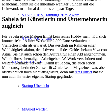
Manchmal bannt sie die innerhalb weniger Stunden auf die
Leinwand, manchmal dauert es ein paar Tage.
STARTERiN Hamburg 2025 Award
Sabela ist Künstlerin und Unternehmerin
zugleich
Für Sabela ist die Malerei längst kein reines Hobby mehr. Kürzlich
STARTERiN Lunch
konnte sie eines ihrer Werke für 2.800 Euro verkaufen, ein
Vielfaches mehr als erwartet. Das geschah im Rahmen einer
Wohltätigkeitsaktion, den Löwenanteil des Geldes bekam Viva con
Agua. Sie hat auch schon den Auftrag für einen Akt angenommen,
Wände ihres ehemaligen Arbeitgebers WeWork verschönert und
STARTUP CLUB
weitere Gemälde verkauft. Damit ist Sabela, die auch schon
Mitherausgeberin der Zeitschrift „Gute Leute Magazine“ war, aber
offensichtlich noch nicht ausgelastet, denn mit
Art District
hat sie
nun auch ihr erstes eigenes Startup gegründet.
Startup Übersicht
Mitglied werden