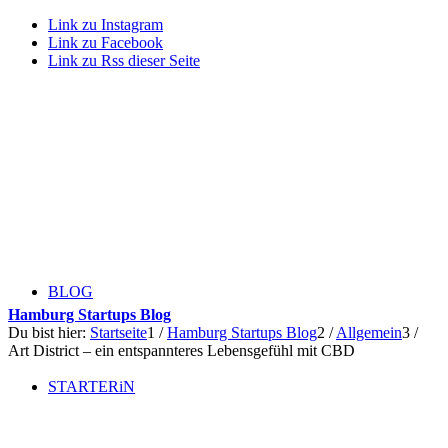
Link zu Instagram
Link zu Facebook
Link zu Rss dieser Seite
BLOG
Hamburg Startups Blog
Du bist hier:
Startseite
1
/
Hamburg Startups Blog
2
/
Allgemein
3
/
Art District – ein entspannteres Lebensgefühl mit CBD
STARTERiN