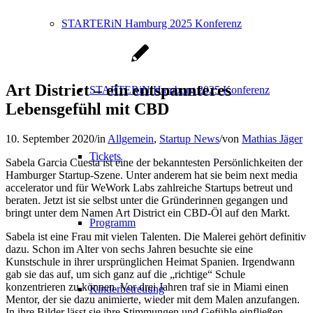
STARTERiN Hamburg 2025 Konferenz
Art District – ein entspannteres
STARTERiN Hamburg 2025 Konferenz
Lebensgefühl mit CBD
10. September 2020
/
in
Allgemein
,
Startup News
/
von
Mathias Jäger
Tickets
Sabela Garcia Cuesta ist eine der bekanntesten Persönlichkeiten der
Hamburger Startup-Szene. Unter anderem hat sie beim next media
accelerator und für WeWork Labs zahlreiche Startups betreut und
beraten. Jetzt ist sie selbst unter die Gründerinnen gegangen und
bringt unter dem Namen Art District ein CBD-Öl auf den Markt.
Programm
Sabela ist eine Frau mit vielen Talenten. Die Malerei gehört definitiv
dazu. Schon im Alter von sechs Jahren besuchte sie eine
Kunstschule in ihrer ursprünglichen Heimat Spanien. Irgendwann
gab sie das auf, um sich ganz auf die „richtige“ Schule
konzentrieren zu können. Vor drei Jahren traf sie in Miami einen
Kinderbetreuung
Mentor, der sie dazu animierte, wieder mit dem Malen anzufangen.
In ihre Bilder lässt sie ihre Stimmungen und Gefühle einfließen.