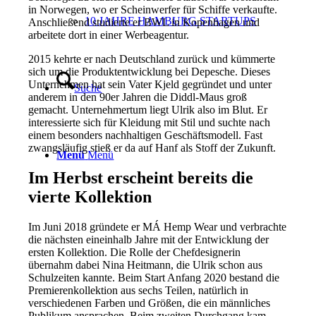
in Norwegen, wo er Scheinwerfer für Schiffe verkaufte.
10 JAHRE HAMBURG STARTUPS
Anschließend studierte er BWL in Kopenhagen und
arbeitete dort in einer Werbeagentur.
2015 kehrte er nach Deutschland zurück und kümmerte
sich um die Produktentwicklung bei Depesche. Dieses
Unternehmen hat sein Vater Kjeld gegründet und unter
Suche
anderem in den 90er Jahren die Diddl-Maus groß
gemacht. Unternehmertum liegt Ulrik also im Blut. Er
interessierte sich für Kleidung mit Stil und suchte nach
einem besonders nachhaltigen Geschäftsmodell. Fast
zwangsläufig stieß er da auf Hanf als Stoff der Zukunft.
Menü
Menü
Im Herbst erscheint bereits die
vierte Kollektion
Im Juni 2018 gründete er MÁ Hemp Wear und verbrachte
die nächsten eineinhalb Jahre mit der Entwicklung der
ersten Kollektion. Die Rolle der Chefdesignerin
übernahm dabei Nina Heitmann, die Ulrik schon aus
Schulzeiten kannte. Beim Start Anfang 2020 bestand die
Premierenkollektion aus sechs Teilen, natürlich in
verschiedenen Farben und Größen, die ein männliches
Publikum ansprachen. Beim zweiten Durchgang kam