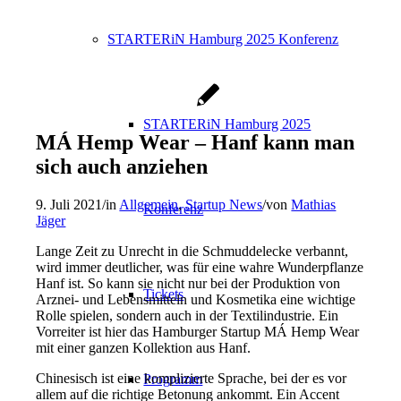
STARTERiN Hamburg 2025 Konferenz
STARTERiN Hamburg 2025
MÁ Hemp Wear – Hanf kann man
sich auch anziehen
9. Juli 2021
/
in
Allgemein
,
Startup News
/
von
Mathias
Konferenz
Jäger
Lange Zeit zu Unrecht in die Schmuddelecke verbannt,
wird immer deutlicher, was für eine wahre Wunderpflanze
Hanf ist. So kann sie nicht nur bei der Produktion von
Tickets
Arznei- und Lebensmitteln und Kosmetika eine wichtige
Rolle spielen, sondern auch in der Textilindustrie. Ein
Vorreiter ist hier das Hamburger Startup MÁ Hemp Wear
mit einer ganzen Kollektion aus Hanf.
Chinesisch ist eine komplizierte Sprache, bei der es vor
Programm
allem auf die richtige Betonung ankommt. Ein Accent