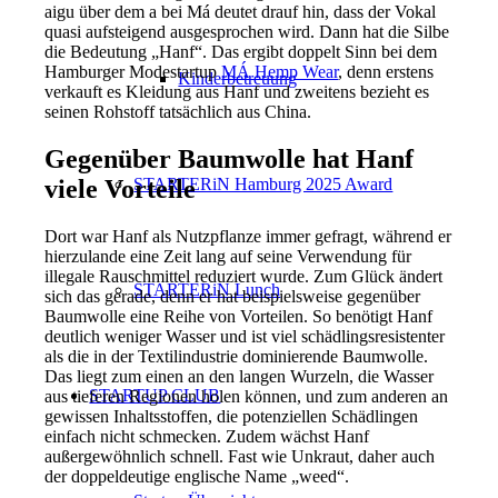
aigu über dem a bei Má deutet drauf hin, dass der Vokal
quasi aufsteigend ausgesprochen wird. Dann hat die Silbe
die Bedeutung „Hanf“. Das ergibt doppelt Sinn bei dem
Hamburger Modestartup
MÁ Hemp Wear
, denn erstens
Kinderbetreuung
verkauft es Kleidung aus Hanf und zweitens bezieht es
seinen Rohstoff tatsächlich aus China.
Gegenüber Baumwolle hat Hanf
viele Vorteile
STARTERiN Hamburg 2025 Award
Dort war Hanf als Nutzpflanze immer gefragt, während er
hierzulande eine Zeit lang auf seine Verwendung für
illegale Rauschmittel reduziert wurde. Zum Glück ändert
STARTERiN Lunch
sich das gerade, denn er hat beispielsweise gegenüber
Baumwolle eine Reihe von Vorteilen. So benötigt Hanf
deutlich weniger Wasser und ist viel schädlingsresistenter
als die in der Textilindustrie dominierende Baumwolle.
Das liegt zum einen an den langen Wurzeln, die Wasser
STARTUP CLUB
aus tieferen Regionen holen können, und zum anderen an
gewissen Inhaltsstoffen, die potenziellen Schädlingen
einfach nicht schmecken. Zudem wächst Hanf
außergewöhnlich schnell. Fast wie Unkraut, daher auch
der doppeldeutige englische Name „weed“.