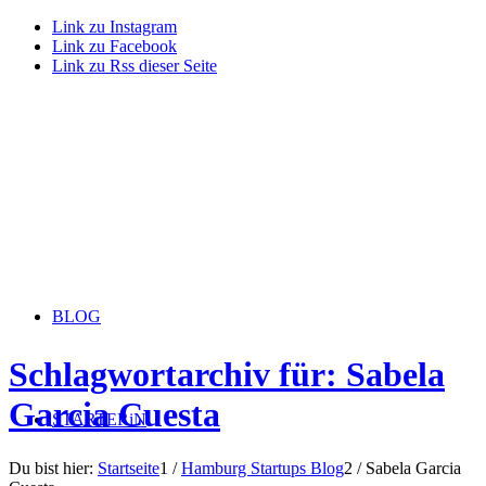
Link zu Instagram
Link zu Facebook
Link zu Rss dieser Seite
BLOG
Schlagwortarchiv für: Sabela
Garcia Cuesta
STARTERiN
Du bist hier:
Startseite
1
/
Hamburg Startups Blog
2
/
Sabela Garcia