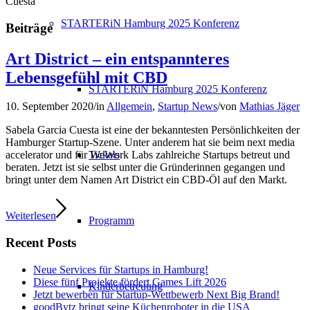
Cuesta
STARTERiN Hamburg 2025 Konferenz
Beiträge
Art District – ein entspannteres
Lebensgefühl mit CBD
STARTERiN Hamburg 2025 Konferenz
10. September 2020
/
in
Allgemein
,
Startup News
/
von
Mathias Jäger
Sabela Garcia Cuesta ist eine der bekanntesten Persönlichkeiten der
Hamburger Startup-Szene. Unter anderem hat sie beim next media
Tickets
accelerator und für WeWork Labs zahlreiche Startups betreut und
beraten. Jetzt ist sie selbst unter die Gründerinnen gegangen und
bringt unter dem Namen Art District ein CBD-Öl auf den Markt.
Weiterlesen
Programm
Recent Posts
Neue Services für Startups in Hamburg!
Diese fünf Projekte fördert Games Lift 2026
Kinderbetreuung
Jetzt bewerben für Startup-Wettbewerb Next Big Brand!
goodBytz bringt seine Küchenroboter in die USA