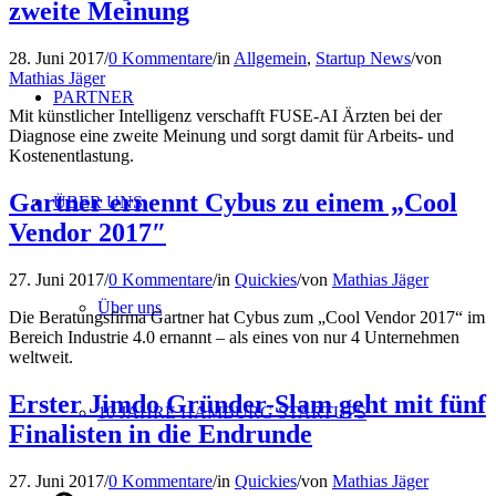
zweite Meinung
28. Juni 2017
/
0 Kommentare
/
in
Allgemein
,
Startup News
/
von
Mathias Jäger
PARTNER
Mit künstlicher Intelligenz verschafft FUSE-AI Ärzten bei der
Diagnose eine zweite Meinung und sorgt damit für Arbeits- und
Kostenentlastung.
Gartner ernennt Cybus zu einem „Cool
ÜBER UNS
Vendor 2017″
27. Juni 2017
/
0 Kommentare
/
in
Quickies
/
von
Mathias Jäger
Über uns
Die Beratungsfirma Gartner hat Cybus zum „Cool Vendor 2017“ im
Bereich Industrie 4.0 ernannt – als eines von nur 4 Unternehmen
weltweit.
Erster Jimdo Gründer-Slam geht mit fünf
10 JAHRE HAMBURG STARTUPS
Finalisten in die Endrunde
27. Juni 2017
/
0 Kommentare
/
in
Quickies
/
von
Mathias Jäger