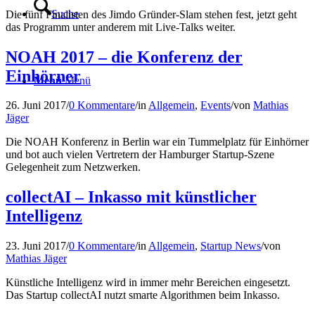
Suche
Die fünf Finalisten des Jimdo Gründer-Slam stehen fest, jetzt geht
das Programm unter anderem mit Live-Talks weiter.
NOAH 2017 – die Konferenz der
Einhörner
Menü
Menü
26. Juni 2017
/
0 Kommentare
/
in
Allgemein
,
Events
/
von
Mathias
Jäger
Die NOAH Konferenz in Berlin war ein Tummelplatz für Einhörner
und bot auch vielen Vertretern der Hamburger Startup-Szene
Gelegenheit zum Netzwerken.
collectAI – Inkasso mit künstlicher
Intelligenz
23. Juni 2017
/
0 Kommentare
/
in
Allgemein
,
Startup News
/
von
Mathias Jäger
Künstliche Intelligenz wird in immer mehr Bereichen eingesetzt.
Das Startup collectAI nutzt smarte Algorithmen beim Inkasso.