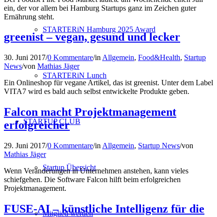
ein, der vor allem bei Hamburg Startups ganz im Zeichen guter
Ernährung steht.
STARTERiN Hamburg 2025 Award
greenist – vegan, gesund und lecker
30. Juni 2017
/
0 Kommentare
/
in
Allgemein
,
Food&Health
,
Startup
News
/
von
Mathias Jäger
STARTERiN Lunch
Ein Onlineshop für vegane Artikel, das ist greenist. Unter dem Label
VITA7 wird es bald auch selbst entwickelte Produkte geben.
Falcon macht Projektmanagement
STARTUP CLUB
erfolgreicher
29. Juni 2017
/
0 Kommentare
/
in
Allgemein
,
Startup News
/
von
Mathias Jäger
Startup Übersicht
Wenn Veränderungen in Unternehmen anstehen, kann vieles
schiefgehen. Die Software Falcon hilft beim erfolgreichen
Projektmanagement.
FUSE-AI – künstliche Intelligenz für die
Mitglied werden