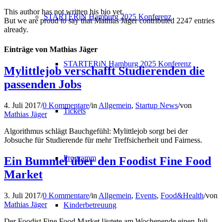
This author has not written his bio yet.
STARTERiN Hamburg 2025 Konferenz
But we are proud to say that
Mathias Jäger
contributed 2247 entries
already.
Einträge von Mathias Jäger
STARTERiN Hamburg 2025 Konferenz
Mylittlejob verschafft Studierenden die
passenden Jobs
4. Juli 2017
/
0 Kommentare
/
in
Allgemein
,
Startup News
/
von
Tickets
Mathias Jäger
Algorithmus schlägt Bauchgefühl: Mylittlejob sorgt bei der
Jobsuche für Studierende für mehr Treffsicherheit und Fairness.
Programm
Ein Bummel über den Foodist Fine Food
Market
3. Juli 2017
/
0 Kommentare
/
in
Allgemein
,
Events
,
Food&Health
/
von
Mathias Jäger
Kinderbetreuung
Der Foodist Fine Food Market läutete am Wochenende einen Juli