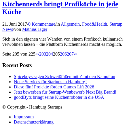
Kitchennerds bringt Profiköche in jede
Küche
21. Juni 2017
/
0 Kommentare
/
in
Allgemein
,
Food&Health
,
Startup
News
/
von
Mathias Jäger
Sich in den eigenen vier Wänden von einem Profikoch kulinarisch
verwöhnen lassen – die Plattform Kitchennerds macht es möglich.
Seite 205 von 225
«
‹
203
204
205
206
207
›
»
Recent Posts
Spiceboys sagen Schweißfüßen mit Zimt den Kampf an
Neue Services für Startups in Hamburg!
Diese fünf Projekte fördert Games Lift 2026
Jetzt bewerben für Startup-Wettbewerb Next Big Brand!
goodBytz bringt seine Küchenroboter in die USA
© Copyright - Hamburg Startups
Impressum
Datenschutzerklärung