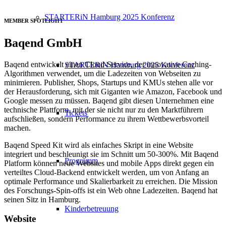
STARTERiN Hamburg 2025 Konferenz
MEMBER SPOTLIGHT
Baqend GmbH
Baqend entwickelt einen Cloud-Service, der innovative Caching-
STARTERiN Hamburg 2025 Konferenz
Algorithmen verwendet, um die Ladezeiten von Webseiten zu
minimieren. Publisher, Shops, Startups und KMUs stehen alle vor
der Herausforderung, sich mit Giganten wie Amazon, Facebook und
Google messen zu müssen. Baqend gibt diesen Unternehmen eine
technische Plattform, mit der sie nicht nur zu den Marktführern
Tickets
aufschließen, sondern Performance zu ihrem Wettbewerbsvorteil
machen.
Baqend Speed Kit wird als einfaches Skript in eine Website
integriert und beschleunigt sie im Schnitt um 50-300%. Mit Baqend
Programm
Platform können neue Websites und mobile Apps direkt gegen ein
verteiltes Cloud-Backend entwickelt werden, um von Anfang an
optimale Performance und Skalierbarkeit zu erreichen. Die Mission
des Forschungs-Spin-offs ist ein Web ohne Ladezeiten. Baqend hat
seinen Sitz in Hamburg.
Kinderbetreuung
Website