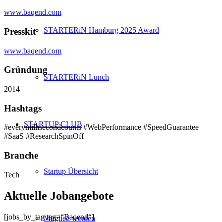
www.baqend.com
STARTERiN Hamburg 2025 Award
Presskit
www.baqend.com
Gründung
STARTERiN Lunch
2014
Hashtags
STARTUP CLUB
#everymillisecondcounts #WebPerformance #SpeedGuarantee
#SaaS #ResearchSpinOff
Branche
Startup Übersicht
Tech
Aktuelle Jobangebote
[jobs_by_tag tag=“Baqend“]
Mitglied werden