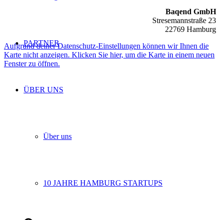
Baqend GmbH
Stresemannstraße 23
22769 Hamburg
PARTNER
Aufgrund deiner Datenschutz-Einstellungen können wir Ihnen die
Karte nicht anzeigen. Klicken Sie hier, um die Karte in einem neuen
Fenster zu öffnen.
ÜBER UNS
Über uns
10 JAHRE HAMBURG STARTUPS