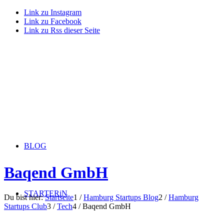
Link zu Instagram
Link zu Facebook
Link zu Rss dieser Seite
BLOG
Baqend GmbH
STARTERiN
Du bist hier:
Startseite
1
/
Hamburg Startups Blog
2
/
Hamburg
Startups Club
3
/
Tech
4
/
Baqend GmbH