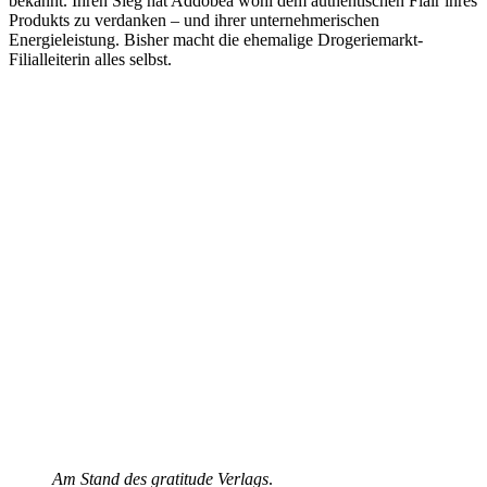
bekannt. Ihren Sieg hat Addobea wohl dem authentischen Flair ihres
Produkts zu verdanken – und ihrer unternehmerischen
Energieleistung. Bisher macht die ehemalige Drogeriemarkt-
Filialleiterin alles selbst.
Am Stand des gratitude Verlags
.