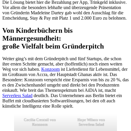
Die Lösung bietet hier die Bezahlung per App, Trinkgeld inklusive.
Vor allem die besonders lebhafte und überzeugende Präsentation
von Gründerin Madeleine Dartey gab wohl den Ausschlag für die
Entscheidung, Stay & Pay mit Platz 1 und 2.000 Euro zu belohnen.
Von Kinderbüchern bis
Männergesundheit:
große Vielfalt beim Gründerpitch
Weiter ging’s mit dem Gründerpitch und fünf Startups, die schon
ihre ersten Schritte gemacht, aber (hoffentlich) noch einen weiten
Weg vor sich haben.
Konzoom
ist Lieferdienst für Lebensmittel, der
im Großraum von Accra, der Hauptstadt Ghanas aktiv ist. Das
Besondere: Konzoom verspricht eine Ersparnis von bis zu 20 %, das
es den Zwischenhandel umgeht und direkt bei den Produzenten
einkauft. Wie breit das Themenspektrum bei AiDiA ist, macht
Serverless Salad
deutlich. Das Unternehmen aus Berlin bietet ein
Buffet mit cloudbasierten Softwarelösungen, bei den oft auch
künstliche Intelligenz eine Rolle spielt.
Cecilia Crentsil von
Hope Wilson von
Konzoom
Serverless Salad