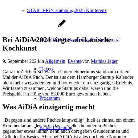
STARTERiN Hamburg 2025 Konferenz
Bei AiDiA 2024 siegte afrikanische
STARTERiN Hamburg 2025 Konferenz
Kochkunst
9. September 2024
/
in
Allgemein
,
Events
/
von
Mathias Jäger
Tickets
Ganz im Zeichen Schwarzen Unternehmertums stand zum dritten
Mal der AiDiA Pitch. Der ist aus dem Hamburger Startup-Kalender
nicht mehr wegzudenken und bot wieder ein einzigartiges Erlebnis.
Wir fassen zusammen, welche Startups dabei waren und die
Preisgelder in Höhe von 53.000 Euro gewonnen haben.
Programm
Was AiDiA einzigartig macht
„Dagegen sind andere Pitches langweilig“, hieß es einmal ein einem
Kommentar aus der Jury. Das ist vielleicht anderen Pitches
Kinderbetreuung
gegenüber etwas unfair, denn auch dort geben Gründerinnen und
Gründer ihr Bestes. Aber bei AiDiA ist alles noch eine Nummer