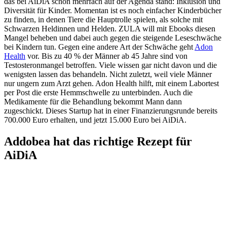
das bei AiDiA schon mehrfach auf der Agenda stand: Inklusion und
Diversität für Kinder. Momentan ist es noch einfacher Kinderbücher
zu finden, in denen Tiere die Hauptrolle spielen, als solche mit
Schwarzen Heldinnen und Helden. ZULA will mit Ebooks diesen
Mangel beheben und dabei auch gegen die steigende Leseschwäche
bei Kindern tun. Gegen eine andere Art der Schwäche geht
Adon
Health
vor. Bis zu 40 % der Männer ab 45 Jahre sind von
Testosteronmangel betroffen. Viele wissen gar nicht davon und die
wenigsten lassen das behandeln. Nicht zuletzt, weil viele Männer
nur ungern zum Arzt gehen. Adon Health hilft, mit einem Labortest
per Post die erste Hemmschwelle zu unterbinden. Auch die
Medikamente für die Behandlung bekommt Mann dann
zugeschickt. Dieses Startup hat in einer Finanzierungsrunde bereits
700.000 Euro erhalten, und jetzt 15.000 Euro bei AiDiA.
Addobea hat das richtige Rezept für
AiDiA