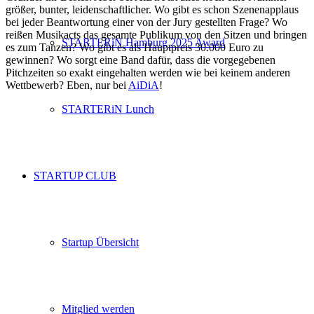
größer, bunter, leidenschaftlicher. Wo gibt es schon Szenenapplaus
bei jeder Beantwortung einer von der Jury gestellten Frage? Wo
reißen Musikacts das gesamte Publikum von den Sitzen und bringen
STARTERiN Hamburg 2025 Award
es zum Tanzen? Wo gibt es als Hauptpreis 30.000 Euro zu
gewinnen? Wo sorgt eine Band dafür, dass die vorgegebenen
Pitchzeiten so exakt eingehalten werden wie bei keinem anderen
Wettbewerb? Eben, nur bei
AiDiA
!
STARTERiN Lunch
STARTUP CLUB
Startup Übersicht
Mitglied werden