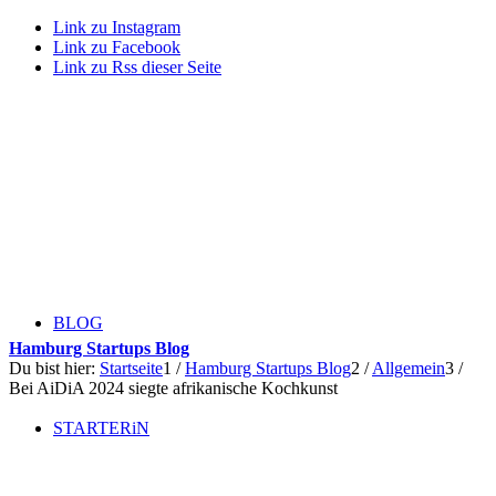
Link zu Instagram
Link zu Facebook
Link zu Rss dieser Seite
BLOG
Hamburg Startups Blog
Du bist hier:
Startseite
1
/
Hamburg Startups Blog
2
/
Allgemein
3
/
Bei AiDiA 2024 siegte afrikanische Kochkunst
STARTERiN