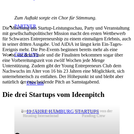
Zum Auftakt sorgte ein Chor für Stimmung.
PARTNER
Die Mischung aus Startup-Leistungsschau, Party und Veranstaltung
mit gesellschaftspolitischer Mission macht den ersten Wettbewerb
für Schwarzes Entrepreneurship zu einem einmaligen Erlebnis, auch
in seiner dritten Ausgabe. Und AiDiA ist längst kein Ein-Tages-
Ereignis mehr. Die Pre-Events beginnen bereits mehr als eine
ÜBER UNS
Woche vor dem Finale und die Finalisten bekommen sogar über
eine Vorbereitungszeit von zwölf Wochen jede Menge
Unterstützung. Zudem gibt der Young Entrepreneurs Club dem
Nachwuchs im Alter von 16 bis 23 Jahren eine Möglichkeit, sich
unternehmerisch zu entfalten. Der Höhepunkt ist und bleibt aber
natürlich der entscheidende Pitch an Samstagabend.
Über uns
Die drei Startups vom Ideenpitch
Ibrahim Torres von Blue
Rilwan Mogaji von der
10 JAHRE HAMBURG STARTUPS
Housing International
Funding Crew