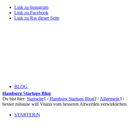
Link zu Instagram
Link zu Facebook
Link zu Rss dieser Seite
BLOG
Hamburg Startups Blog
Du bist hier:
Startseite
1
/
Hamburg Startups Blog
2
/
Allgemein
3
/
besser zuhause will Vision vom besseren Altwerden verwirklichen
STARTERiN