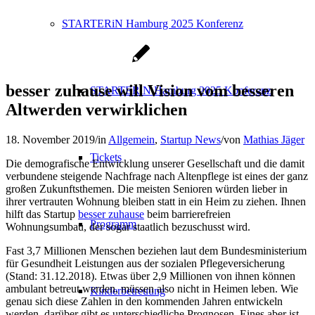
STARTERiN Hamburg 2025 Konferenz
besser zuhause will Vision vom besseren
STARTERiN Hamburg 2025 Konferenz
Altwerden verwirklichen
18. November 2019
/
in
Allgemein
,
Startup News
/
von
Mathias Jäger
Tickets
Die demografische Entwicklung unserer Gesellschaft und die damit
verbundene steigende Nachfrage nach Altenpflege ist eines der ganz
großen Zukunftsthemen. Die meisten Senioren würden lieber in
ihrer vertrauten Wohnung bleiben statt in ein Heim zu ziehen. Ihnen
hilft das Startup
besser zuhause
beim barrierefreien
Programm
Wohnungsumbau, der sogar staatlich bezuschusst wird.
Fast 3,7 Millionen Menschen beziehen laut dem Bundesministerium
für Gesundheit Leistungen aus der sozialen Pflegeversicherung
(Stand: 31.12.2018). Etwas über 2,9 Millionen von ihnen können
ambulant betreut werden, müssen also nicht in Heimen leben. Wie
Kinderbetreuung
genau sich diese Zahlen in den kommenden Jahren entwickeln
werden, darüber gibt es unterschiedliche Prognosen. Eines aber ist