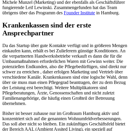
Michele Munzel (Marketing) und der ebenfalls als Geschäftsführer
fungierende Leif Lewinski. Zusammengefunden hat das Team
übrigens über das Programm des
Founder Institute
in Hamburg.
Krankenkassen sind der erste
Ansprechpartner
Da das Startup über gute Kontakte verfügt und in größeren Mengen
einkaufen kann, erhält es bei Zulieferern günstige Konditionen. An
die verpartnerten Handwerksbetriebe verkauft es dann die für die
Umbaumaßnahmen erforderlichen Waren mit Gewinn weiter. Die
potenziellen Endkunden, also die Pflegebedürftigen, sind direkt nur
schwer zu erreichen , daher erfolgen Marketing und Vertrieb über
verschiedene Kanäle. Krankenkassen sind eine logische Wahl, denn
über sie muss man einen Pflegegrad beantragen, der zu dem Bezug
der Leistung erst berechtigt. Weitere Multiplikatoren sind
Pflegeberatungen, Ärzte, Genossenschaften und nicht zuletzt
Familienangehörige, die häufig einen Großteil der Betreuung
übernehmen.
Bisher ist besser zuhause nur im Großraum Hamburg aktiv und
konzentriert sich auf die genannten Wohnumfeldverbesserungen.
Das soll aber nicht so bleiben. Ein zukünftiges Geschäftsfeld bietet
der Bereich AAL (Ambient Assited Living), ein speziell auf