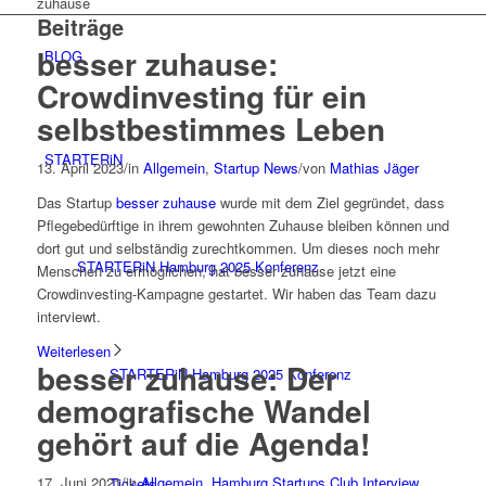
zuhause
Beiträge
besser zuhause:
BLOG
Crowdinvesting für ein
selbstbestimmes Leben
STARTERiN
13. April 2023
/
in
Allgemein
,
Startup News
/
von
Mathias Jäger
Das Startup
besser zuhause
wurde mit dem Ziel gegründet, dass
Pflegebedürftige in ihrem gewohnten Zuhause bleiben können und
dort gut und selbständig zurechtkommen. Um dieses noch mehr
STARTERiN Hamburg 2025 Konferenz
Menschen zu ermöglichen, hat besser zuhause jetzt eine
Crowdinvesting-Kampagne gestartet. Wir haben das Team dazu
interviewt.
Weiterlesen
besser zuhause: Der
STARTERiN Hamburg 2025 Konferenz
demografische Wandel
gehört auf die Agenda!
17. Juni 2021
/
in
Allgemein
,
Hamburg Startups Club Interview
,
Tickets