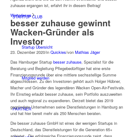
zuhause ergangen ist, erfahrt ihr in diesem Beitrag!
Weiterlesen
STARTUP CLUB
besser zuhause gewinnt
Wacken-Gründer als
Investor
Startup Übersicht
23. Dezember 2020
/
in
Quickies
/
von
Mathias Jäger
Das Hamburger Startup
besser zuhause
, Spezialist für die
Beratung und Begleitung Pflegebedürftiger hat eine erste
Finanzierungsrunde über eine mittlere sechsstellige Summe
Mitglied werden
abgeschlossen. Zu den Investoren gehört auch Holger Hübner,
Macher und Gründer des legendären Wacken Open-Air-Festivals.
Ihr Einstieg erlaubt besser zuhause, sein Portfolio auszuweiten
und auch regional zu expandieren. Derzeit bietet das 2019
gegründete Unternehmen seine Dienstleistungen in Hamburg an
PARTNER
und hat hier bereit mehr als 250 Menschen beraten.
Die besser zuhause GmbH ist eines der wenigen Startups in
Deutschland, das Dienstleistungen für die Generation 65+
anbietet. „Die erfolgreiche Finanzierungsrunde zeigt, dass