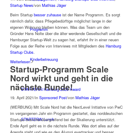
Startup News
/
von
Mathias Jäger
Beim Startup
besser zuhause
ist der Name Programm. Es sorgt
nämlich dafür, dass Pflegebedürftige möglichst lange in der
eigenen Wohnung bleiben können. Was das Team um den
Programm
Gründer Hans Nolte über die älter werdende Gesellschaft und die
Hamburger Startup-Welt zu sagen hat, erfahrt ihr in einer neuen
Folge aus der Reihe von Interviews mit Mitgliedern des
Hamburg
Startup Clubs
.
Kinderbetreuung
Weiterlesen
Startup-Programm Scale
Nord wirkt und geht in die
nächste Runde!
STARTERiN Hamburg 2025 Award
19. April 2021
/
in
Sponsored Post
/
von
Mathias Jäger
(WERBUNG) Mit Scale Nord hat die NextLevel Initiative von PwC
im vergangenen Jahr ein Programm gestartet, das norddeutschen
STARTERiN Lunch
Startups branchenübergreifend bei der Skalierung unterstützt.
Ende April geht es in die nächste Runde. Was dort alles auf der
Agenda steht und wie es den Alumni evertracker und besser