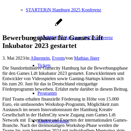
STARTERiN Hamburg 2025 Konferenz
Bewerbungsphase für Games Lift
STARTERiN Hamburg 2025 Konferenz
Inkubator 2023 gestartet
3. Mai 2023
/
in
Allgemein
,
Events
/
von
Mathias Jäger
Tickets
Die Standortinitiative Gamecity Hamburg hat die Bewerbungsphase
für den Games Lift Inkubator 2023 gestartet. Entwicklerinnen und
Entwickler von Videospielen sowie Gaming-Startups können sich
bis zum 20. Juni für das in Deutschland einzigartige
Förderprogramm bewerben. Erfahrt mehr darüber in diesem Beitrag.
Programm
Fünf Teams erhalten finanzielle Förderung in Höhe von 15.000
Euro, ein umfassendes Workshop-Programm, Möglichkeit zum
Austausch im neuen Innovationsraum der Hamburg Kreativ
Gesellschaft in der HafenCity sowie Zugang zum Games Lift
Network mit Expertinnen und Experten der internationalen Games-
Kinderbetreuung
Branche. Nach der dreimonatigen Workshop-Phase werden die
Teams bis zum September 2024 mit individuellem Mentoring aktiv