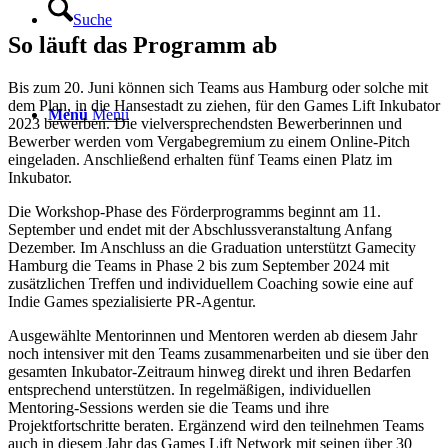
Suche
So läuft das Programm ab
Bis zum 20. Juni können sich Teams aus Hamburg oder solche mit
dem Plan, in die Hansestadt zu ziehen, für den Games Lift Inkubator
Menü
Menü
2023 bewerben. Die vielversprechendsten Bewerberinnen und
Bewerber werden vom Vergabegremium zu einem Online-Pitch
eingeladen. Anschließend erhalten fünf Teams einen Platz im
Inkubator.
Die Workshop-Phase des Förderprogramms beginnt am 11.
September und endet mit der Abschlussveranstaltung Anfang
Dezember. Im Anschluss an die Graduation unterstützt Gamecity
Hamburg die Teams in Phase 2 bis zum September 2024 mit
zusätzlichen Treffen und individuellem Coaching sowie eine auf
Indie Games spezialisierte PR-Agentur.
Ausgewählte Mentorinnen und Mentoren werden ab diesem Jahr
noch intensiver mit den Teams zusammenarbeiten und sie über den
gesamten Inkubator-Zeitraum hinweg direkt und ihren Bedarfen
entsprechend unterstützen. In regelmäßigen, individuellen
Mentoring-Sessions werden sie die Teams und ihre
Projektfortschritte beraten. Ergänzend wird den teilnehmen Teams
auch in diesem Jahr das Games Lift Network mit seinen über 30