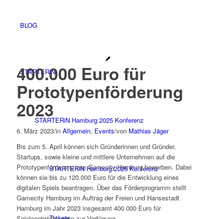
BLOG
400.000 Euro für
STARTERiN
Prototypenförderung
2023
STARTERiN Hamburg 2025 Konferenz
6. März 2023
/
in
Allgemein
,
Events
/
von
Mathias Jäger
Bis zum 5. April können sich Gründerinnen und Gründer,
Startups, sowie kleine und mittlere Unternehmen auf die
Prototypenförderung von Gamecity Hamburg bewerben. Dabei
STARTERiN Hamburg 2025 Konferenz
können sie bis zu 120.000 Euro für die Entwicklung eines
digitalen Spiels beantragen. Über das Förderprogramm stellt
Gamecity Hamburg im Auftrag der Freien und Hansestadt
Hamburg im Jahr 2023 insgesamt 400.000 Euro für
Tickets
Spieleentwicklungen zur Verfügung.