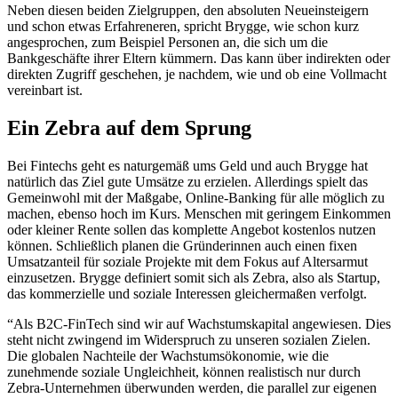
Neben diesen beiden Zielgruppen, den absoluten Neueinsteigern
und schon etwas Erfahreneren, spricht Brygge, wie schon kurz
angesprochen, zum Beispiel Personen an, die sich um die
Bankgeschäfte ihrer Eltern kümmern. Das kann über indirekten oder
direkten Zugriff geschehen, je nachdem, wie und ob eine Vollmacht
vereinbart ist.
Ein Zebra auf dem Sprung
Bei Fintechs geht es naturgemäß ums Geld und auch Brygge hat
natürlich das Ziel gute Umsätze zu erzielen. Allerdings spielt das
Gemeinwohl mit der Maßgabe, Online-Banking für alle möglich zu
machen, ebenso hoch im Kurs. Menschen mit geringem Einkommen
oder kleiner Rente sollen das komplette Angebot kostenlos nutzen
können. Schließlich planen die Gründerinnen auch einen fixen
Umsatzanteil für soziale Projekte mit dem Fokus auf Altersarmut
einzusetzen. Brygge definiert somit sich als Zebra, also als Startup,
das kommerzielle und soziale Interessen gleichermaßen verfolgt.
“Als B2C-FinTech sind wir auf Wachstumskapital angewiesen. Dies
steht nicht zwingend im Widerspruch zu unseren sozialen Zielen.
Die globalen Nachteile der Wachstumsökonomie, wie die
zunehmende soziale Ungleichheit, können realistisch nur durch
Zebra-Unternehmen überwunden werden, die parallel zur eigenen