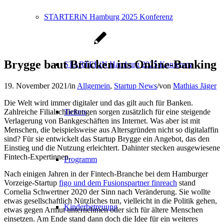
STARTERiN Hamburg 2025 Konferenz
Brygge baut Brücken ins Online-Banking
STARTERiN Hamburg 2025 Konferenz
19. November 2021
/
in
Allgemein
,
Startup News
/
von
Mathias Jäger
Die Welt wird immer digitaler und das gilt auch für Banken.
Zahlreiche Filialschließungen sorgen zusätzlich für eine steigende
Tickets
Verlagerung von Bankgeschäften ins Internet. Was aber ist mit
Menschen, die beispielsweise aus Altersgründen nicht so digitalaffin
sind? Für sie entwickelt das Startup Brygge ein Angebot, das den
Einstieg und die Nutzung erleichtert. Dahinter stecken ausgewiesene
Fintech-Expertinnen.
Programm
Nach einigen Jahren in der Fintech-Branche bei dem Hamburger
Vorzeige-Startup
figo und dem Fusionspartner finreach
stand
Cornelia Schwertner 2020 der Sinn nach Veränderung. Sie wollte
etwas gesellschaftlich Nützliches tun, vielleicht in die Politik gehen,
Kinderbetreuung
etwas gegen Armut unternehmen oder sich für ältere Menschen
einsetzen. Am Ende stand dann doch die Idee für ein weiteres