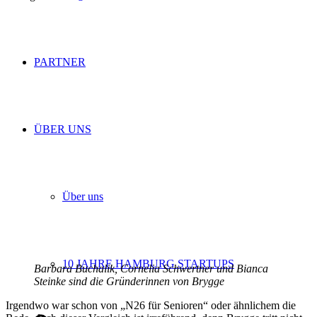
PARTNER
ÜBER UNS
Über uns
10 JAHRE HAMBURG STARTUPS
Barbara Buchalik, Cornelia Schwertner und Bianca
Steinke sind die Gründerinnen von Brygge
Irgendwo war schon von „N26 für Senioren“ oder ähnlichem die