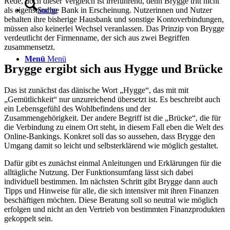
Rede, doch dieser Vergleich ist irreführend, denn Brygge tritt nicht
als eigenständige Bank in Erscheinung. Nutzerinnen und Nutzer
Suche
behalten ihre bisherige Hausbank und sonstige Kontoverbindungen,
müssen also keinerlei Wechsel veranlassen. Das Prinzip von Brygge
verdeutlicht der Firmenname, der sich aus zwei Begriffen
zusammensetzt.
Menü
Menü
Brygge ergibt sich aus Hygge und Brücke
Das ist zunächst das dänische Wort „Hygge“, das mit mit
„Gemütlichkeit“ nur unzureichend übersetzt ist. Es beschreibt auch
ein Lebensgefühl des Wohlbefindens und der
Zusammengehörigkeit. Der andere Begriff ist die „Brücke“, die für
die Verbindung zu einem Ort steht, in diesem Fall eben die Welt des
Online-Bankings. Konkret soll das so aussehen, dass Brygge den
Umgang damit so leicht und selbsterklärend wie möglich gestaltet.
Dafür gibt es zunächst einmal Anleitungen und Erklärungen für die
alltägliche Nutzung. Der Funktionsumfang lässt sich dabei
individuell bestimmen. Im nächsten Schritt gibt Brygge dann auch
Tipps und Hinweise für alle, die sich intensiver mit ihren Finanzen
beschäftigen möchten. Diese Beratung soll so neutral wie möglich
erfolgen und nicht an den Vertrieb von bestimmten Finanzprodukten
gekoppelt sein.