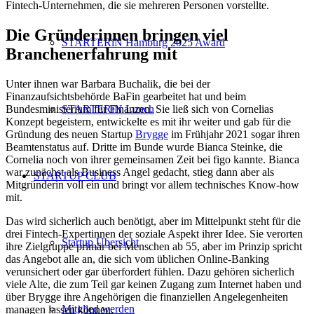
Fintech-Unternehmen, die sie mehreren Personen vorstellte.
Die Gründerinnen bringen viel
STARTERiN Hamburg 2025 Award
Branchenerfahrung mit
Unter ihnen war Barbara Buchalik, die bei der
Finanzaufsichtsbehörde BaFin gearbeitet hat und beim
Bundesministerium für Finanzen. Sie ließ sich von Cornelias
STARTERiN Lunch
Konzept begeistern, entwickelte es mit ihr weiter und gab für die
Gründung des neuen Startup
Brygge
im Frühjahr 2021 sogar ihren
Beamtenstatus auf. Dritte im Bunde wurde Bianca Steinke, die
Cornelia noch von ihrer gemeinsamen Zeit bei figo kannte. Bianca
war zunächst als Business Angel gedacht, stieg dann aber als
STARTUP CLUB
Mitgründerin voll ein und bringt vor allem technisches Know-how
mit.
Das wird sicherlich auch benötigt, aber im Mittelpunkt steht für die
drei Fintech-Expertinnen der soziale Aspekt ihrer Idee. Sie verorten
Startup Übersicht
ihre Zielgruppe primär bei Menschen ab 55, aber im Prinzip spricht
das Angebot alle an, die sich vom üblichen Online-Banking
verunsichert oder gar überfordert fühlen. Dazu gehören sicherlich
viele Alte, die zum Teil gar keinen Zugang zum Internet haben und
über Brygge ihre Angehörigen die finanziellen Angelegenheiten
Mitglied werden
managen lassen können.