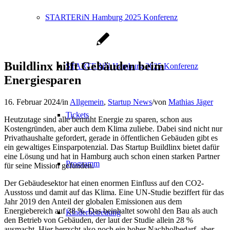
STARTERiN Hamburg 2025 Konferenz
Buildlinx hilft Gebäuden beim
STARTERiN Hamburg 2025 Konferenz
Energiesparen
16. Februar 2024
/
in
Allgemein
,
Startup News
/
von
Mathias Jäger
Tickets
Heutzutage sind alle bemüht Energie zu sparen, schon aus
Kostengründen, aber auch dem Klima zuliebe. Dabei sind nicht nur
Privathaushalte gefordert, gerade in öffentlichen Gebäuden gibt es
ein gewaltiges Einsparpotenzial. Das Startup Buildlinx bietet dafür
eine Lösung und hat in Hamburg auch schon einen starken Partner
Programm
für seine Mission gefunden.
Der Gebäudesektor hat einen enormen Einfluss auf den CO2-
Ausstoss und damit auf das Klima. Eine UN-Studie beziffert für das
Jahr 2019 den Anteil der globalen Emissionen aus dem
Energiebereich auf 38 %. Das beinhaltet sowohl den Bau als auch
Kinderbetreuung
den Betrieb von Gebäuden, der laut der Studie allein 28 %
ausmacht. Hier herrscht also noch ein hoher Nachholbedarf, aber