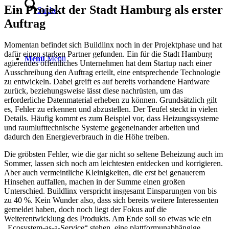
Ein Projekt der Stadt Hamburg als erster
Suche
Auftrag
Momentan befindet sich Buildlinx noch in der Projektphase und hat
dafür einen starken Partner gefunden. Ein für die Stadt Hamburg
Menü
Menü
agierendes öffentliches Unternehmen hat dem Startup nach einer
Ausschreibung den Auftrag erteilt, eine entsprechende Technologie
zu entwickeln. Dabei greift es auf bereits vorhandene Hardware
zurück, beziehungsweise lässt diese nachrüsten, um das
erforderliche Datenmaterial erheben zu können. Grundsätzlich gilt
es, Fehler zu erkennen und abzustellen. Der Teufel steckt in vielen
Details. Häufig kommt es zum Beispiel vor, dass Heizungssysteme
und raumlufttechnische Systeme gegeneinander arbeiten und
dadurch den Energieverbrauch in die Höhe treiben.
Die gröbsten Fehler, wie die gar nicht so seltene Beheizung auch im
Sommer, lassen sich noch am leichtesten entdecken und korrigieren.
Aber auch vermeintliche Kleinigkeiten, die erst bei genauerem
Hinsehen auffallen, machen in der Summe einen großen
Unterschied. Buildlinx verspricht insgesamt Einsparungen von bis
zu 40 %. Kein Wunder also, dass sich bereits weitere Interessenten
gemeldet haben, doch noch liegt der Fokus auf die
Weiterentwicklung des Produkts. Am Ende soll so etwas wie ein
„Ecosystem-as-a-Service“ stehen, eine plattformunabhängige