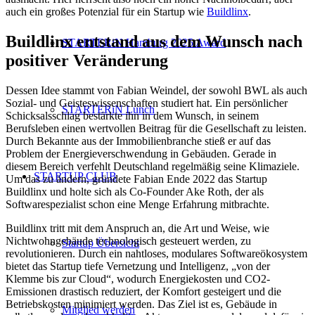
auch ein großes Potenzial für ein Startup wie
Buildlinx
.
Buildlinx entstand aus dem Wunsch nach
STARTERiN Hamburg 2025 Award
positiver Veränderung
Dessen Idee stammt von Fabian Weindel, der sowohl BWL als auch
Sozial- und Geisteswissenschaften studiert hat. Ein persönlicher
STARTERiN Lunch
Schicksalsschlag bestärkte ihn in dem Wunsch, in seinem
Berufsleben einen wertvollen Beitrag für die Gesellschaft zu leisten.
Durch Bekannte aus der Immobilienbranche stieß er auf das
Problem der Energieverschwendung in Gebäuden. Gerade in
diesem Bereich verfehlt Deutschland regelmäßig seine Klimaziele.
STARTUP CLUB
Um das zu ändern, gründete Fabian Ende 2022 das Startup
Buildlinx und holte sich als Co-Founder Ake Roth, der als
Softwarespezialist schon eine Menge Erfahrung mitbrachte.
Buildlinx tritt mit dem Anspruch an, die Art und Weise, wie
Nichtwohngebäude technologisch gesteuert werden, zu
Startup Übersicht
revolutionieren. Durch ein nahtloses, modulares Softwareökosystem
bietet das Startup tiefe Vernetzung und Intelligenz, „von der
Klemme bis zur Cloud“, wodurch Energiekosten und CO2-
Emissionen drastisch reduziert, der Komfort gesteigert und die
Betriebskosten minimiert werden. Das Ziel ist es, Gebäude in
Mitglied werden