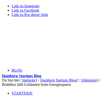
Link zu Instagram
Link zu Facebook
Link zu Rss dieser Seite
BLOG
Hamburg Startups Blog
Du bist hier:
Startseite
1
/
Hamburg Startups Blog
2
/
Allgemein
3
/
Buildlinx hilft Gebäuden beim Energiesparen
STARTERiN