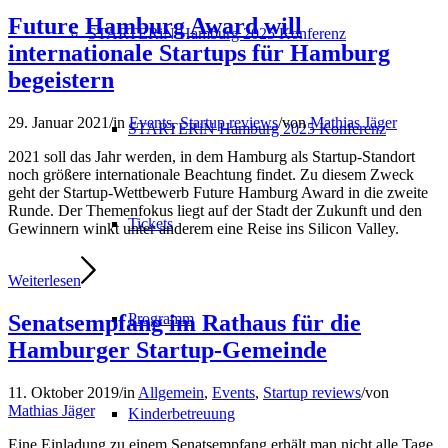
Future Hamburg Award will
STARTERiN Hamburg 2025 Konferenz
internationale Startups für Hamburg
begeistern
29. Januar 2021
/
in
Events
,
Startup reviews
/
von
Mathias Jäger
STARTERiN Hamburg 2025 Konferenz
2021 soll das Jahr werden, in dem Hamburg als Startup-Standort
noch größere internationale Beachtung findet. Zu diesem Zweck
geht der Startup-Wettbewerb Future Hamburg Award in die zweite
Runde. Der Themenfokus liegt auf der Stadt der Zukunft und den
Tickets
Gewinnern winkt unter anderem eine Reise ins Silicon Valley.
Weiterlesen
Senatsempfang im Rathaus für die
Programm
Hamburger Startup-Gemeinde
11. Oktober 2019
/
in
Allgemein
,
Events
,
Startup reviews
/
von
Mathias Jäger
Kinderbetreuung
Eine Einladung zu einem Senatsempfang erhält man nicht alle Tage,