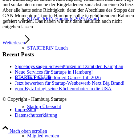
und so dachten manche der Eingeladenen zunächst an einen Scherz.
Aber alle hatte seine Richtigkeit, denn der Abschluss des Stopps der
GAN Momentum Tour in Hamburg sollte in gebührendem Rahmen
STARTERiN Hamburg 2025 Award
gefeiert werden. Das haben wir uns dann natürlich auch nicht
entgehen lassen.
Weiterlesen
STARTERiN Lunch
Recent Posts
Spiceboys sagen Schweißfüßen mit Zimt den Kampf an
Neue Services für Startups in Hamburg!
STARTUP CLUB
Diese fünf Projekte fördert Games Lift 2026
Jetzt bewerben für Startup-Wettbewerb Next Big Brand!
goodBytz bringt seine Küchenroboter in die USA
© Copyright - Hamburg Startups
Startup Übersicht
Impressum
Datenschutzerklärung
Nach oben scrollen
Mitglied werden