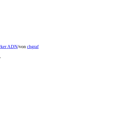
ärker ADN
/
von
chgraf
.