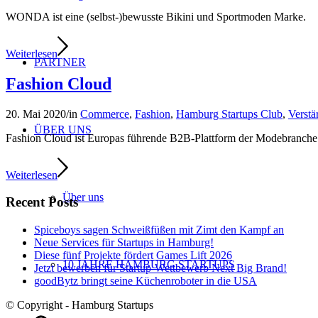
WONDA ist eine (selbst-)bewusste Bikini und Sportmoden Marke.
Weiterlesen
PARTNER
Fashion Cloud
20. Mai 2020
/
in
Commerce
,
Fashion
,
Hamburg Startups Club
,
Verst
ÜBER UNS
Fashion Cloud ist Europas führende B2B-Plattform der Modebranche
Weiterlesen
Über uns
Recent Posts
Spiceboys sagen Schweißfüßen mit Zimt den Kampf an
Neue Services für Startups in Hamburg!
Diese fünf Projekte fördert Games Lift 2026
10 JAHRE HAMBURG STARTUPS
Jetzt bewerben für Startup-Wettbewerb Next Big Brand!
goodBytz bringt seine Küchenroboter in die USA
© Copyright - Hamburg Startups