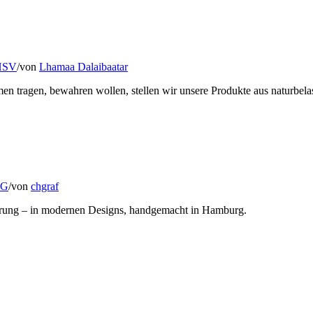
 HSV
/
von
Lhamaa Dalaibaatar
n tragen, bewahren wollen, stellen wir unsere Produkte aus naturbelas
MG
/
von
chgraf
derung – in modernen Designs, handgemacht in Hamburg.