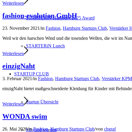
Weiterlesen
fashion-evolution GmbH
STARTERiN Hamburg 2025 Award
23. November 2021
/
in
Fashion
,
Hamburg Startups Club
,
Verstärker
Weil wir den harschen Wind und die tosenden Wellen, die wir im Name
STARTERiN Lunch
Weiterlesen
einzigNaht
STARTUP CLUB
3. Februar 2021
/
in
Fashion
,
Hamburg Startups Club
,
Verstärker KP
einzigNaht bietet maßgeschneiderte Kleidung für Kinder mit Behin
Startup Übersicht
Weiterlesen
WONDA swim
26. Mai 2020
/
in
Fashion
,
Hamburg Startups Club
/
von
chgraf
Mitglied werden