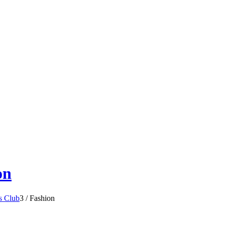
on
s Club
3
/
Fashion