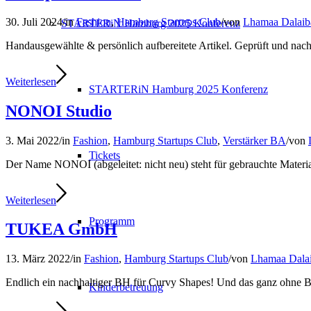
30. Juli 2024
/
in
Fashion
,
Hamburg Startups Club
/
von
Lhamaa Dalaib
STARTERiN Hamburg 2025 Konferenz
Handausgewählte & persönlich aufbereitete Artikel. Geprüft und nach
Weiterlesen
STARTERiN Hamburg 2025 Konferenz
NONOI Studio
3. Mai 2022
/
in
Fashion
,
Hamburg Startups Club
,
Verstärker BA
/
von
Tickets
Der Name NONOI (abgeleitet: nicht neu) steht für gebrauchte Materi
Weiterlesen
Programm
TUKEA GmbH
13. März 2022
/
in
Fashion
,
Hamburg Startups Club
/
von
Lhamaa Dalai
Endlich ein nachhaltiger BH für Curvy Shapes! Und das ganz ohne B
Kinderbetreuung