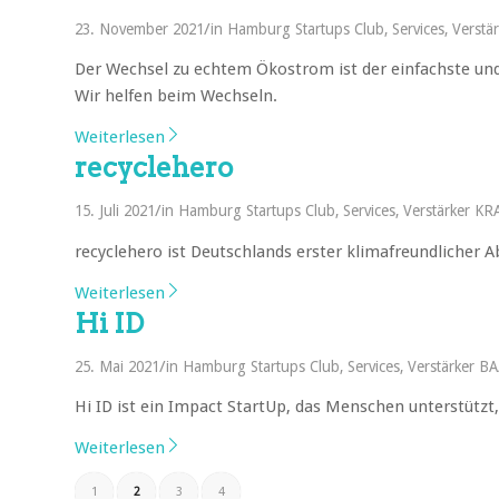
/
23. November 2021
in
Hamburg Startups Club
,
Services
,
Verstä
Der Wechsel zu echtem Ökostrom ist der einfachste und
Wir helfen beim Wechseln.
Weiterlesen
recyclehero
/
15. Juli 2021
in
Hamburg Startups Club
,
Services
,
Verstärker K
recyclehero ist Deutschlands erster klimafreundlicher 
Weiterlesen
Hi ID
/
25. Mai 2021
in
Hamburg Startups Club
,
Services
,
Verstärker BA
Hi ID ist ein Impact StartUp, das Menschen unterstützt,
Weiterlesen
1
2
3
4