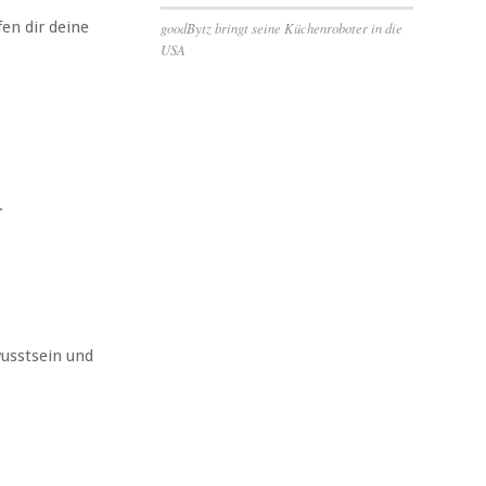
fen dir deine
goodBytz bringt seine Küchenroboter in die
USA
.
usstsein und