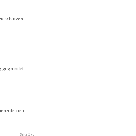
zu schützen.
rg gegründet
nnenzulernen.
Seite 2 von 4