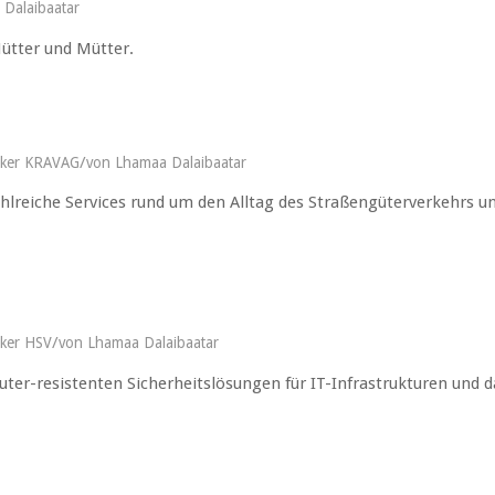
Dalaibaatar
ütter und Mütter.
/
rker KRAVAG
von
Lhamaa Dalaibaatar
hlreiche Services rund um den Alltag des Straßengüterverkehrs u
/
rker HSV
von
Lhamaa Dalaibaatar
ter-resistenten Sicherheitslösungen für IT-Infrastrukturen und d