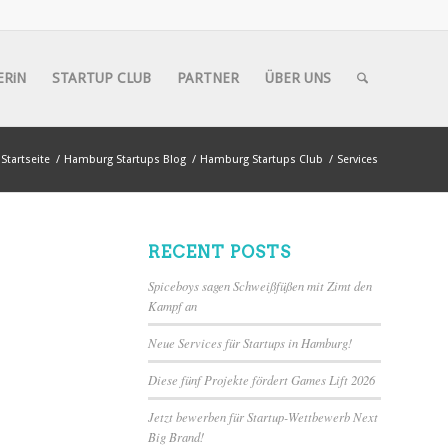
ERiN
STARTUP CLUB
PARTNER
ÜBER UNS
Startseite
/
Hamburg Startups Blog
/
Hamburg Startups Club
/
Services
RECENT POSTS
Spiceboys sagen Schweißfüßen mit Zimt den
Kampf an
Neue Services für Startups in Hamburg!
Diese fünf Projekte fördert Games Lift 2026
Jetzt bewerben für Startup-Wettbewerb Next
Big Brand!