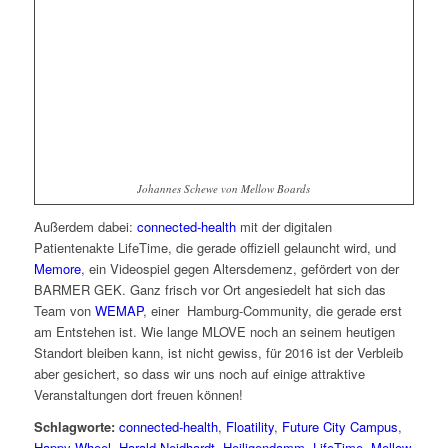
Johannes Schewe von Mellow Boards
Außerdem dabei:
connected-health
mit der digitalen
Patientenakte LifeTime, die gerade offiziell gelauncht wird, und
Memore
, ein Videospiel gegen Altersdemenz, gefördert von der
BARMER GEK. Ganz frisch vor Ort angesiedelt hat sich das
Team von
WEMAP
, einer Hamburg-Community, die gerade erst
am Entstehen ist. Wie lange MLOVE noch an seinem heutigen
Standort bleiben kann, ist nicht gewiss, für 2016 ist der Verbleib
aber gesichert, so dass wir uns noch auf einige attraktive
Veranstaltungen dort freuen können!
Schlagworte:
connected-health
,
Floatility
,
Future City Campus
,
Happy Wheel
,
Harald Neidhardt
,
Heiligendamm
,
LifeTime
,
Mellow