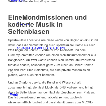
ÜBER UNS
Seebad in Mecklenburg-Vorpommern.
EineMondmissionen und
kodierte Musik in
Über uns
Seifenblasen
Spektakuläre Locations wie diese waren von Beginn an ein Grund
dafür, dass die Veranstaltung auch spektakuläre Gäste als aller
10 JAHRE HAMBURG STARTUPS
Welt begrüßen konnte – Vertreter von Microsoft und dem
Grammykommittee ebenso wie einen Mobilfunkunternehmer aus
Bangladesh. An zwei Gäste erinnert sich Harald, stellvertretend
für viele andere, besonders gern: Zum einen an Röbert Böhme
von den Part Time Scientists, die eine private Mondmission
planen, wenn auch nicht bemannt.
Und an Charlotte Jarvis, die Kunst und Wissenschaft
zusammenbringt; sie lässt Musik als DNS kodieren und bringt
diese in Seifenblasen auf der Haut der Zuschauer zum Platzen.
Menü
Das ist grenzüberschreitend, abgefahren und zugleich
wissenschaftlich fundiert und passt damit genau zum MLOVE-