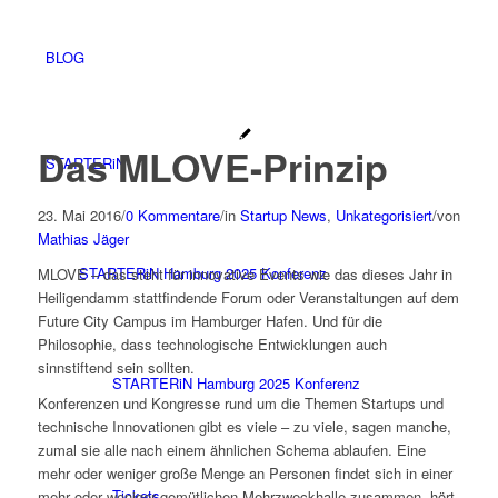
BLOG
Das MLOVE-Prinzip
STARTERiN
23. Mai 2016
/
0 Kommentare
/
in
Startup News
,
Unkategorisiert
/
von
Mathias Jäger
STARTERiN Hamburg 2025 Konferenz
MLOVE – das steht für innovative Events wie das dieses Jahr in
Heiligendamm stattfindende Forum oder Veranstaltungen auf dem
Future City Campus im Hamburger Hafen. Und für die
Philosophie, dass technologische Entwicklungen auch
sinnstiftend sein sollten.
STARTERiN Hamburg 2025 Konferenz
Konferenzen und Kongresse rund um die Themen Startups und
technische Innovationen gibt es viele – zu viele, sagen manche,
zumal sie alle nach einem ähnlichen Schema ablaufen. Eine
mehr oder weniger große Menge an Personen findet sich in einer
Tickets
mehr oder weniger gemütlichen Mehrzweckhalle zusammen, hört