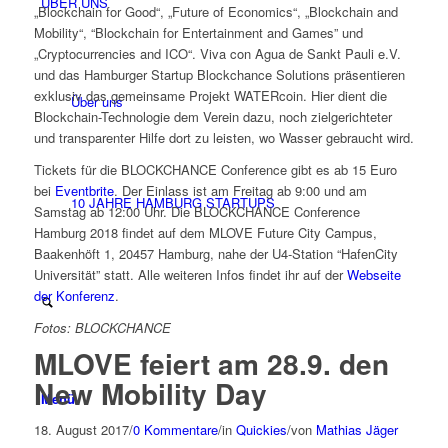
ÜBER UNS
„Blockchain for Good“, „Future of Economics“, „Blockchain and
Mobility“, “Blockchain for Entertainment and Games” und
„Cryptocurrencies and ICO“. Viva con Agua de Sankt Pauli e.V.
und das Hamburger Startup Blockchance Solutions präsentieren
exklusiv das gemeinsame Projekt WATERcoin. Hier dient die
Über uns
Blockchain-Technologie dem Verein dazu, noch zielgerichteter
und transparenter Hilfe dort zu leisten, wo Wasser gebraucht wird.
Tickets für die BLOCKCHANCE Conference gibt es ab 15 Euro
bei
Eventbrite
. Der Einlass ist am Freitag ab 9:00 und am
10 JAHRE HAMBURG STARTUPS
Samstag ab 12:00 Uhr. Die BLOCKCHANCE Conference
Hamburg 2018 findet auf dem MLOVE Future City Campus,
Baakenhöft 1, 20457 Hamburg, nahe der U4-Station “HafenCity
Universität” statt. Alle weiteren Infos findet ihr auf der
Webseite
der Konferenz
.
Fotos: BLOCKCHANCE
MLOVE feiert am 28.9. den
New Mobility Day
Menü
18. August 2017
/
0 Kommentare
/
in
Quickies
/
von
Mathias Jäger