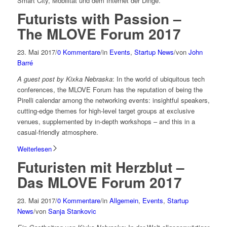
Smart City, Mobilität und dem Internet der Dinge.
Futurists with Passion –
The MLOVE Forum 2017
23. Mai 2017
/
0 Kommentare
/
in
Events
,
Startup News
/
von
John
Barré
A guest post by Kixka Nebraska
: In the world of ubiquitous tech
conferences, the MLOVE Forum has the reputation of being the
Pirelli calendar among the networking events: insightful speakers,
cutting-edge themes for high-level target groups at exclusive
venues, supplemented by in-depth workshops – and this in a
casual-friendly atmosphere.
Weiterlesen
Futuristen mit Herzblut –
Das MLOVE Forum 2017
23. Mai 2017
/
0 Kommentare
/
in
Allgemein
,
Events
,
Startup
News
/
von
Sanja Stankovic