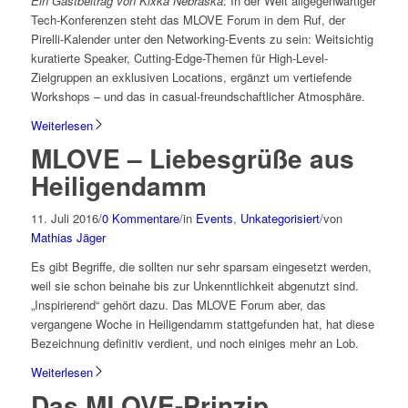
Ein Gastbeitrag von Kixka Nebraska
: In der Welt allgegenwärtiger
Tech-Konferenzen steht das MLOVE Forum in dem Ruf, der
Pirelli-Kalender unter den Networking-Events zu sein: Weitsichtig
kuratierte Speaker, Cutting-Edge-Themen für High-Level-
Zielgruppen an exklusiven Locations, ergänzt um vertiefende
Workshops – und das in casual-freundschaftlicher Atmosphäre.
Weiterlesen
MLOVE – Liebesgrüße aus
Heiligendamm
11. Juli 2016
/
0 Kommentare
/
in
Events
,
Unkategorisiert
/
von
Mathias Jäger
Es gibt Begriffe, die sollten nur sehr sparsam eingesetzt werden,
weil sie schon beinahe bis zur Unkenntlichkeit abgenutzt sind.
„Inspirierend“ gehört dazu. Das MLOVE Forum aber, das
vergangene Woche in Heiligendamm stattgefunden hat, hat diese
Bezeichnung definitiv verdient, und noch einiges mehr an Lob.
Weiterlesen
Das MLOVE-Prinzip