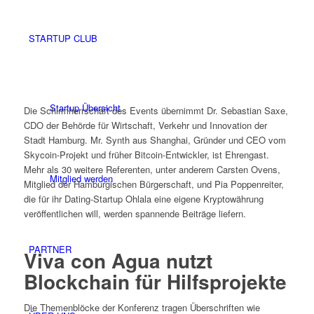
STARTUP CLUB
Startup Übersicht
Die Schirmherrschaft des Events übernimmt Dr. Sebastian Saxe,
CDO der Behörde für Wirtschaft, Verkehr und Innovation der
Stadt Hamburg. Mr. Synth aus Shanghai, Gründer und CEO vom
Skycoin-Projekt und früher Bitcoin-Entwickler, ist Ehrengast.
Mehr als 30 weitere Referenten, unter anderem Carsten Ovens,
Mitglied werden
Mitglied der Hamburgischen Bürgerschaft, und Pia Poppenreiter,
die für ihr Dating-Startup Ohlala eine eigene Kryptowährung
veröffentlichen will, werden spannende Beiträge liefern.
PARTNER
Viva con Agua nutzt
Blockchain für Hilfsprojekte
Die Themenblöcke der Konferenz tragen Überschriften wie