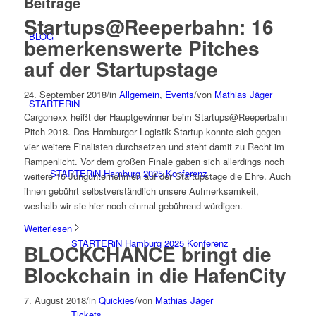
Beiträge
Startups@Reeperbahn: 16
BLOG
bemerkenswerte Pitches
auf der Startupstage
24. September 2018
/
in
Allgemein
,
Events
/
von
Mathias Jäger
STARTERiN
Cargonexx heißt der Hauptgewinner beim Startups@Reeperbahn
Pitch 2018. Das Hamburger Logistik-Startup konnte sich gegen
vier weitere Finalisten durchsetzen und steht damit zu Recht im
Rampenlicht. Vor dem großen Finale gaben sich allerdings noch
STARTERiN Hamburg 2025 Konferenz
weitere 16 Jungunternehmen auf der Startupstage die Ehre. Auch
ihnen gebührt selbstverständlich unsere Aufmerksamkeit,
weshalb wir sie hier noch einmal gebührend würdigen.
Weiterlesen
STARTERiN Hamburg 2025 Konferenz
BLOCKCHANCE bringt die
Blockchain in die HafenCity
7. August 2018
/
in
Quickies
/
von
Mathias Jäger
Tickets