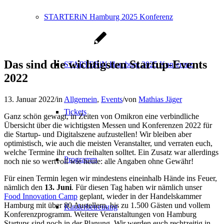
STARTERiN Hamburg 2025 Konferenz
Das sind die wichtigsten Startup-Events
STARTERiN Hamburg 2025 Konferenz
2022
13. Januar 2022
/
in
Allgemein
,
Events
/
von
Mathias Jäger
Tickets
Ganz schön gewagt, in Zeiten von Omikron eine verbindliche
Übersicht über die wichtigsten Messen und Konferenzen 2022 für
die Startup- und Digitalszene aufzustellen! Wir bleiben aber
optimistisch, wie auch die meisten Veranstalter, und verraten euch,
welche Termine ihr euch freihalten solltet. Ein Zusatz war allerdings
Programm
noch nie so wertvoll wie heute: alle Angaben ohne Gewähr!
Für einen Termin legen wir mindestens eineinhalb Hände ins Feuer,
nämlich den
13. Juni
. Für diesen Tag haben wir nämlich unser
Food Innovation Camp
geplant, wieder in der Handelskammer
Hamburg mit über 80 Austellern, bis zu 1.500 Gästen und vollem
Kinderbetreuung
Konferenzprogramm. Weitere Veranstaltungen von Hamburg
Startups sind noch in der Planung. Wir werden euch rechtzeitig in