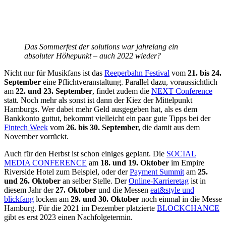
Das Sommerfest der solutions war jahrelang ein
absoluter Höhepunkt – auch 2022 wieder?
Nicht nur für Musikfans ist das
Reeperbahn Festival
vom
21. bis 24.
September
eine Pflichtveranstaltung. Parallel dazu, voraussichtlich
am
22. und 23. September
, findet zudem die
NEXT Conference
statt. Noch mehr als sonst ist dann der Kiez der Mittelpunkt
Hamburgs. Wer dabei mehr Geld ausgegeben hat, als es dem
Bankkonto guttut, bekommt vielleicht ein paar gute Tipps bei der
Fintech Week
vom
26. bis 30. September,
die damit aus dem
November vorrückt.
Auch für den Herbst ist schon einiges geplant. Die
SOCIAL
MEDIA CONFERENCE
am
18. und 19. Oktober
im Empire
Riverside Hotel zum Beispiel, oder der
Payment Summit
am
25.
und 26. Oktober
an selber Stelle. Der
Online-Karrieretag
ist in
diesem Jahr der
27. Oktober
und die Messen
eat&style und
blickfang
locken am
29. und 30. Oktober
noch einmal in die Messe
Hamburg. Für die 2021 im Dezember platzierte
BLOCKCHANCE
gibt es erst 2023 einen Nachfolgetermin.