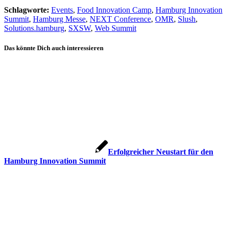
Schlagworte:
Events
,
Food Innovation Camp
,
Hamburg Innovation
Summit
,
Hamburg Messe
,
NEXT Conference
,
OMR
,
Slush
,
Solutions.hamburg
,
SXSW
,
Web Summit
Das könnte Dich auch interessieren
Erfolgreicher Neustart für den
Hamburg Innovation Summit