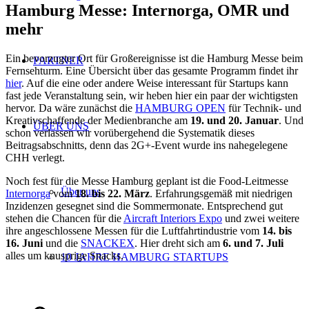
Hamburg Messe: Internorga, OMR und
mehr
Ein bevorzugter Ort für Großereignisse ist die Hamburg Messe beim
PARTNER
Fernsehturm. Eine Übersicht über das gesamte Programm findet ihr
hier
. Auf die eine oder andere Weise interessant für Startups kann
fast jede Veranstaltung sein, wir heben hier ein paar der wichtigsten
hervor. Da wäre zunächst die
HAMBURG OPEN
für Technik- und
Kreativschaffende der Medienbranche am
19. und 20. Januar
. Und
ÜBER UNS
schon verlassen wir vorübergehend die Systematik dieses
Beitragsabschnitts, denn das 2G+-Event wurde ins nahegelegene
CHH verlegt.
Noch fest für die Messe Hamburg geplant ist die Food-Leitmesse
Über uns
Internorga
vom
18. bis 22. März
. Erfahrungsgemäß mit niedrigen
Inzidenzen gesegnet sind die Sommermonate. Entsprechend gut
stehen die Chancen für die
Aircraft Interiors Expo
und zwei weitere
ihre angeschlossene Messen für die Luftfahrtindustrie vom
14. bis
16. Juni
und die
SNACKEX
. Hier dreht sich am
6. und 7. Juli
alles um knusprige Snacks.
10 JAHRE HAMBURG STARTUPS