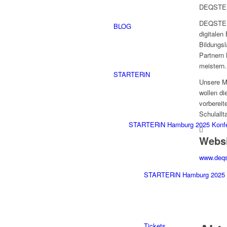
DEQSTE
DEQSTER 
BLOG
digitalen
Bildungs
Partnern 
meistern.
STARTERiN
Unsere Mi
wollen di
vorbereit
Schulallt
STARTERiN Hamburg 2025 Konf
Webs
www.deqs
STARTERiN Hamburg 2025 
Tickets