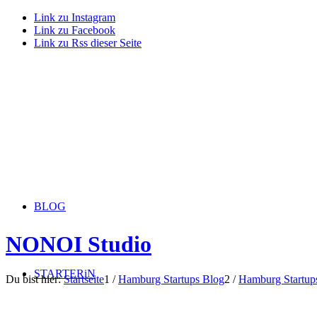
Link zu Instagram
Link zu Facebook
Link zu Rss dieser Seite
BLOG
NONOI Studio
STARTERiN
Du bist hier:
Startseite
1
/
Hamburg Startups Blog
2
/
Hamburg Startup