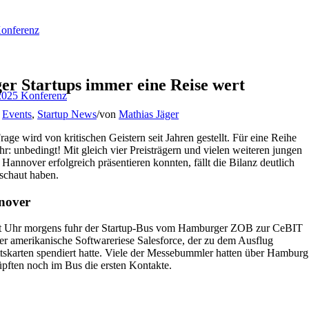
onferenz
er Startups immer eine Reise wert
025 Konferenz
,
Events
,
Startup News
/
von
Mathias Jäger
age wird von kritischen Geistern seit Jahren gestellt. Für eine Reihe
hr: unbedingt! Mit gleich vier Preisträgern und vielen weiteren jungen
Hannover erfolgreich präsentieren konnten, fällt die Bilanz deutlich
eschaut haben.
nover
ht Uhr morgens fuhr der Startup-Bus vom Hamburger ZOB zur CeBIT
r amerikanische Softwareriese Salesforce, der zu dem Ausflug
ttskarten spendiert hatte. Viele der Messebummler hatten über Hamburg
üpften noch im Bus die ersten Kontakte.