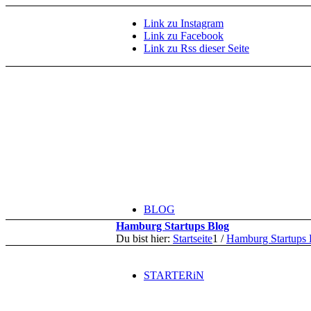
Link zu Instagram
Link zu Facebook
Link zu Rss dieser Seite
BLOG
Hamburg Startups Blog
Du bist hier:
Startseite
1
/
Hamburg Startups 
STARTERiN