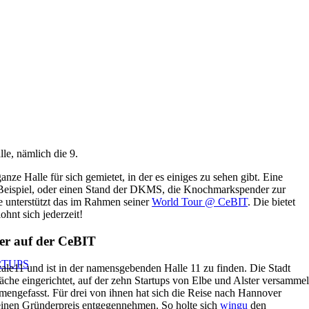
le, nämlich die 9.
ze Halle für sich gemietet, in der es einiges zu sehen gibt. Eine
 Beispiel, oder einen Stand der DKMS, die Knochmarkspender zur
 unterstützt das im Rahmen seiner
World Tour @ CeBIT
. Die bietet
hnt sich jederzeit!
er auf der CeBIT
RTUPS
ale11 und ist in der namensgebenden Halle 11 zu finden. Die Stadt
äche eingerichtet, auf der zehn Startups von Elbe und Alster versammel
engefasst. Für drei von ihnen hat sich die Reise nach Hannover
 einen Gründerpreis entgegennehmen. So holte sich
wingu
den