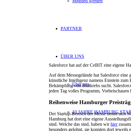
Mitglied werden
PARTNER
ÜBER UNS
Salesforce hat auf der CeBIT eine eigene Hal
Auf dem Messegelände hat Salesforce eine gan
künstliche Intelligenz namens Einstein zum
Über uns
Bekämpfung von Blutkrebs sucht. Salesforce
jeden Tag volles Programm, Vorbeischauen lo
Reihenweise Hamburger Preisträg
10 JAHRE HAMBURG STA
Der Startup-Bereich der Messe nennt sich Sc
Hamburg hat dort eine eigene Ausstellungsfl
sind. Welche das sind, haben wir
hier
zusamm
besonders gelohnt, sie konnten dort jeweils