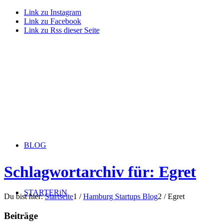
Link zu Instagram
Link zu Facebook
Link zu Rss dieser Seite
BLOG
Schlagwortarchiv für: Egret
STARTERiN
Du bist hier:
Startseite
1
/
Hamburg Startups Blog
2
/
Egret
Beiträge