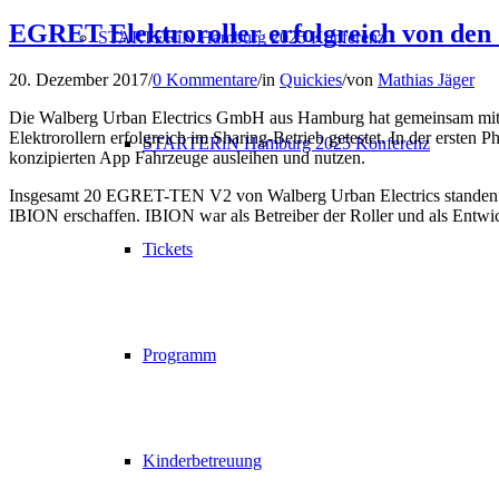
EGRET Elektroroller erfolgreich von den
STARTERiN Hamburg 2025 Konferenz
20. Dezember 2017
/
0 Kommentare
/
in
Quickies
/
von
Mathias Jäger
Die Walberg Urban Electrics GmbH aus Hamburg hat gemeinsam mit
Elektrorollern erfolgreich im Sharing-Betrieb getestet. In der erste
STARTERiN Hamburg 2025 Konferenz
konzipierten App Fahrzeuge ausleihen und nutzen.
Insgesamt 20 EGRET-TEN V2 von Walberg Urban Electrics standen a
IBION erschaffen. IBION war als Betreiber der Roller und als Entwic
Tickets
Programm
Kinderbetreuung