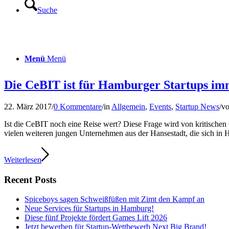
Suche
Menü
Menü
Die CeBIT ist für Hamburger Startups imm
22. März 2017
/
0 Kommentare
/
in
Allgemein
,
Events
,
Startup News
/
v
Ist die CeBIT noch eine Reise wert? Diese Frage wird von kritischen Ge
vielen weiteren jungen Unternehmen aus der Hansestadt, die sich in Ha
Weiterlesen
Recent Posts
Spiceboys sagen Schweißfüßen mit Zimt den Kampf an
Neue Services für Startups in Hamburg!
Diese fünf Projekte fördert Games Lift 2026
Jetzt bewerben für Startup-Wettbewerb Next Big Brand!