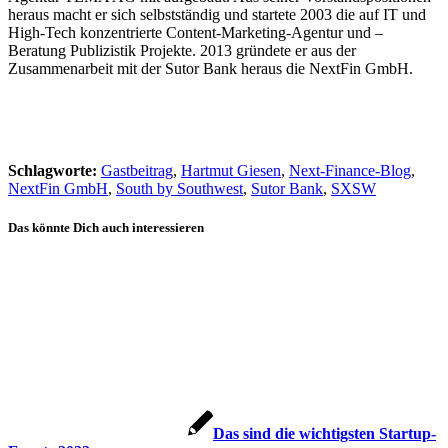
heraus macht er sich selbstständig und startete 2003 die auf IT und
High-Tech konzentrierte Content-Marketing-Agentur und –
Beratung Publizistik Projekte. 2013 gründete er aus der
Zusammenarbeit mit der Sutor Bank heraus die NextFin GmbH.
Schlagworte:
Gastbeitrag
,
Hartmut Giesen
,
Next-Finance-Blog
,
NextFin GmbH
,
South by Southwest
,
Sutor Bank
,
SXSW
Das könnte Dich auch interessieren
Das sind die wichtigsten Startup-