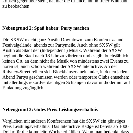
kritisch gegenüber steht, hat hier die Chance, ihn in freier Wildbahn
zu beobachten.
Nebengrund 2: Spaß haben; Party machen
Die SXSW macht ganz Austin Downtown zum Konferenz- und
Festivalgelände, abends zur Partymeile. Auch ohne SXSW gilt
Austin als Stadt der (Independent-) Musik. Während der SXSW
beginnt die Stadt nach 18 Uhr zu vibrieren und es gibt buchstäblich
keinen Ort, an dem nicht die Musik von mindestens zwei Events zu
hören ist; auch schon während der SXSW Interactive. An der
Raiyney-Street reihen sich Blockhäuser aneinander, in denen jeden
Abend Partys geschmissen werden oder temporäre Clubs entstehen;
mit allerdings rekordverdächtigen Schlangen davor und/oder nur auf
Einladung zugänglich.
Nebengrund 3: Gutes Preis-Leistungsverhältnis
Verglichen mit anderen Konferenzen hat die SXSW ein günstiges
Preis-Leistungsverhältnis. Das Interactive-Badge ist bereits ab 1000
Dollar für die komplette Woche erhältlich. Wenn man bedenkt, dass