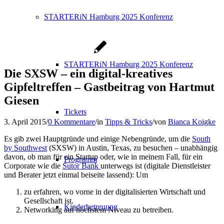
STARTERiN Hamburg 2025 Konferenz
STARTERiN Hamburg 2025 Konferenz
Die SXSW – ein digital-kreatives
Gipfeltreffen – Gastbeitrag von Hartmut
Giesen
Tickets
3. April 2015
/
0 Kommentare
/
in
Tipps & Tricks
/
von
Bianca Koigke
Es gib zwei Hauptgründe und einige Nebengründe, um die
South
by Southwest
(SXSW) in Austin, Texas, zu besuchen – unabhängig
davon, ob man für ein Startup oder, wie in meinem Fall, für ein
Programm
Corporate wie die
Sutor Bank
unterwegs ist (digitale Dienstleister
und Berater jetzt einmal beiseite lassend): Um
zu erfahren, wo vorne in der digitalisierten Wirtschaft und
Gesellschaft ist.
Kinderbetreuung
Networking auf höchstem Niveau zu betreiben.