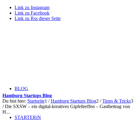
Link zu Instagram
Link zu Facebook
Link zu Rss dieser Seite
BLOG
Hamburg Startups Blog
Du bist hier:
Startseite
1
/
Hamburg Startups Blog
2
/
Tipps & Tricks
3
/
Die SXSW – ein digital-kreatives Gipfeltreffen – Gastbeitrag von
H...
STARTERiN