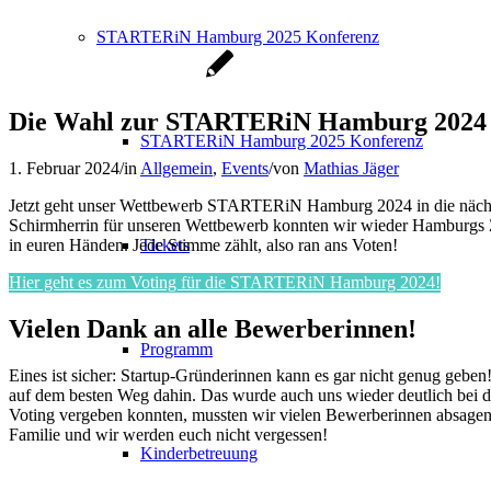
STARTERiN Hamburg 2025 Konferenz
Die Wahl zur STARTERiN Hamburg 2024 is
STARTERiN Hamburg 2025 Konferenz
1. Februar 2024
/
in
Allgemein
,
Events
/
von
Mathias Jäger
Jetzt geht unser Wettbewerb STARTERiN Hamburg 2024 in die nächst
Schirmherrin für unseren Wettbewerb konnten wir wieder Hamburgs Zw
in euren Händen. Jede Stimme zählt, also ran ans Voten!
Tickets
Hier geht es zum Voting für die STARTERiN Hamburg 2024!
Vielen Dank an alle Bewerberinnen!
Programm
Eines ist sicher: Startup-Gründerinnen kann es gar nicht genug geben!
auf dem besten Weg dahin. Das wurde auch uns wieder deutlich bei
Voting vergeben konnten, mussten wir vielen Bewerberinnen absagen.
Familie und wir werden euch nicht vergessen!
Kinderbetreuung