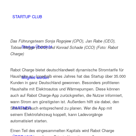
STARTUP CLUB
Das Führungsteam Sonja Rogojew (CPO), Jan Rabe (CEO),
Startup Übersicht
Tobias Mogge (COO) und Konrad Schade (CCO)
(Foto: Rabot
Charge)
Rabot Charge bietet deutschlandweit dynamische Stromtarife für
Haushalte an. Innerhalb eines Jahres hat das Startup über 35.000
Mitglied werden
Kunden in ganz Deutschland gewonnen. Besonders profitieren
Haushalte mit Elektroautos und Wärmepumpen. Diese können
auch auf Rabot Charge-App zurückgreifen, die Nutzer informiert,
wann Strom am günstigsten ist. Außerdem hilft sie dabei, den
PARTNER
Stromverbrauch entsprechend zu planen. Wer die App mit
seinem Elektrofahrzeug koppelt, kann Ladevorgänge
automatisiert starten.
Einen Teil des eingesammelten Kapitals wird Rabot Charge