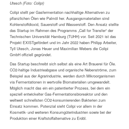
Utesch (Foto: Colipi)
Colipi stellt per Gasfermentation nachhaltige Alternativen zu
pflanzlichen Ölen wie Palmöl her. Ausgangsmaterialien sind
Kohlenstoffdioxid, Sauerstoff und Wasserstoff. Den Ansatz stellte
das Startup im Rahmen des Programms „Call for Transfer“ der
Technischen Universität Hamburg (TUHH) vor. Seit 2021 ist das
Projekt EXISTgefördert und im Jahr 2022 haben Philipp Arbeiter,
Tyll Utesch, Jonas Heuer und Maximilian Webers die Colipi
GmbH offiziell gegründet.
Das Startup beschreibt sich selbst als eine Art Brauerei für Öle.
CO2-haltige Industrieabgase und organische Nebenströme, zum
Beispiel aus der Agrarindustrie, werden durch Mikroorganismen
via Fermentationen in wertvolle Biomaterialien umgewandelt.
Möglich macht das ein ein patentierter Prozess, bei dem ein
speziell entwickelter Gas-Fermentationsbioreaktor und den
weltweit schnellsten CO2-konsumierenden Bakterien zum
Einsatz kommen. Potenzial sieht Colipi vor allem in der
Kosmetik- und weiteren Konsumgüterindustrien sowie bei der
Produktion einer Kraftstoffalternative zu Erdöl.