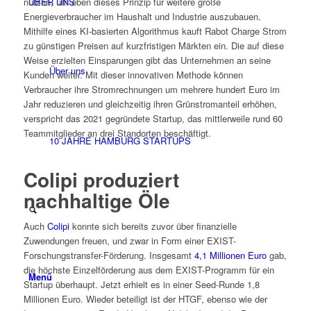
ÜBER UNS
nutzen, um eben dieses Prinzip für weitere große
Energieverbraucher im Haushalt und Industrie auszubauen.
Mithilfe eines KI-basierten Algorithmus kauft Rabot Charge Strom
zu günstigen Preisen auf kurzfristigen Märkten ein. Die auf diese
Weise erzielten Einsparungen gibt das Unternehmen an seine
Über uns
Kunden weiter. Mit dieser innovativen Methode können
Verbraucher ihre Stromrechnungen um mehrere hundert Euro im
Jahr reduzieren und gleichzeitig ihren Grünstromanteil erhöhen,
verspricht das 2021 gegründete Startup, das mittlerweile rund 60
Teammitglieder an drei Standorten beschäftigt.
10 JAHRE HAMBURG STARTUPS
Colipi produziert
nachhaltige Öle
Auch
Colipi
konnte sich bereits zuvor über finanzielle
Zuwendungen freuen, und zwar in Form einer EXIST-
Forschungstransfer-Förderung. Insgesamt
4,1 Millionen Euro
gab,
die höchste Einzelförderung aus dem EXIST-Programm für ein
Menü
Startup überhaupt. Jetzt erhielt es in einer Seed-Runde 1,8
Millionen Euro. Wieder beteiligt ist der HTGF, ebenso wie der