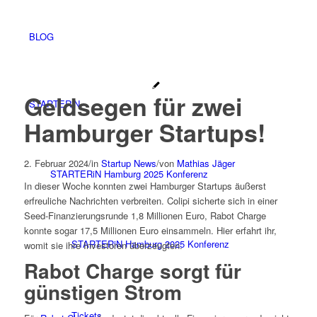
BLOG
Geldsegen für zwei
STARTERiN
Hamburger Startups!
2. Februar 2024
/
in
Startup News
/
von
Mathias Jäger
STARTERiN Hamburg 2025 Konferenz
In dieser Woche konnten zwei Hamburger Startups äußerst
erfreuliche Nachrichten verbreiten. Colipi sicherte sich in einer
Seed-Finanzierungsrunde 1,8 Millionen Euro, Rabot Charge
konnte sogar 17,5 Millionen Euro einsammeln. Hier erfahrt ihr,
STARTERiN Hamburg 2025 Konferenz
womit sie ihre Investoren überzeugten.
Rabot Charge sorgt für
günstigen Strom
Tickets