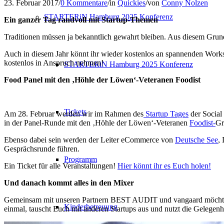
23. Februar 2017
/
0 Kommentare
/
in
Quickies
/
von
Conny Nolzen
STARTERiN Hamburg 2025 Konferenz
Ein ganzer Tag randvoll mit Startup-Themen
Traditionen müssen ja bekanntlich gewahrt bleiben. Aus diesem Grun
Auch in diesem Jahr könnt ihr wieder kostenlos an spannenden Wor
kostenlos in Anspruch nehmen!
STARTERiN Hamburg 2025 Konferenz
Food Panel mit den ‚Höhle der Löwen‘-Veteranen Foodist
Tickets
Am 28. Februar werden wir im Rahmen des
Startup Tages
der Social
in der Panel-Runde mit den ‚Höhle der Löwen‘-Veteranen
Foodist-
Gr
Ebenso dabei sein werden der Leiter eCommerce von
Deutsche See
,
Gesprächsrunde führen.
Programm
Ein Ticket für alle Veranstaltungen!
Hier könnt ihr es Euch holen!
Und danach kommt alles in den Mixer
Gemeinsam mit unseren Partnern BEST AUDIT und vangaard möchten 
Kinderbetreuung
einmal, tauscht Euch mit anderen Startups aus und nutzt die Gelegen