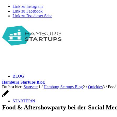
Link zu Instagram
Link zu Facebook
Link zu Rss dieser Seite
BLOG
Hamburg Startups Blog
Du bist hier:
Startseite
1
/
Hamburg Startups Blog
2
/
Quickies
3
/
Food 
STARTERiN
Food & Aftershowparty bei der Social Me