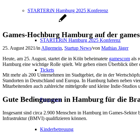
STARTERiN Hamburg 2025 Konferenz
Games-Hochburg Hamburg auf der games
STARTERiN Hamburg 2025 Konferenz
25. August 2021
/
in
Allgemein
,
Startup News
/
von
Mathias Jäger
Heute, am 25. August, startet die in Köln beheimatete
gamescom
als 
Hamburg eine wichtige Rolle spielt. Wir geben einen Überblick über 
Tickets
Mit mehr als 200 Unternehmen im Stadtgebiet, die in der Wertschöpf
Standorten in Deutschland und Europa. In Hamburg haben neben vie
Mitarbeitenden auch zahlreiche mittelgroße und kleine Indie-Studios u
Gute Bedingungen in Hamburg für die Br
Programm
Insgesamt sind circa 2.900 Menschen in Hamburg im Games-Sektor be
Infrastruktur (BMVI) qualifizieren können.
Kinderbetreuung