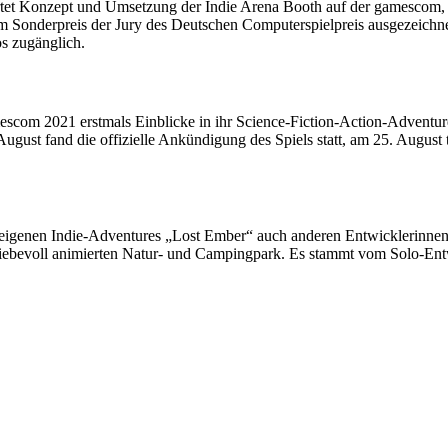
 Konzept und Umsetzung der Indie Arena Booth auf der gamescom, wie
m Sonderpreis der Jury des Deutschen Computerspielpreis ausgezeichne
s zugänglich.
escom 2021 erstmals Einblicke in ihr Science-Fiction-Action-Advent
August fand die offizielle Ankündigung des Spiels statt, am 25. Augu
s eigenen Indie-Adventures „Lost Ember“ auch anderen Entwicklerinne
 liebevoll animierten Natur- und Campingpark. Es stammt vom Solo-Ent