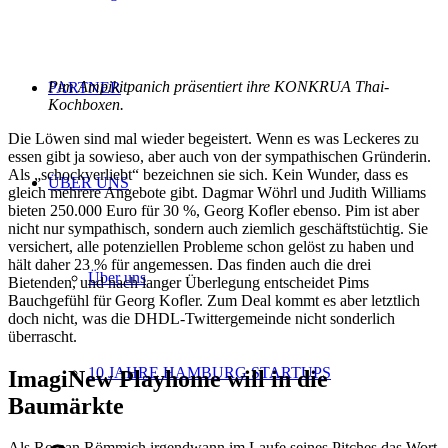
Pim Ampikitpanich präsentiert ihre KONKRUA Thai-
PARTNER
Kochboxen.
Die Löwen sind mal wieder begeistert. Wenn es was Leckeres zu
essen gibt ja sowieso, aber auch von der sympathischen Gründerin.
Als „schockverliebt“ bezeichnen sie sich. Kein Wunder, dass es
ÜBER UNS
gleich mehrere Angebote gibt. Dagmar Wöhrl und Judith Williams
bieten 250.000 Euro für 30 %, Georg Kofler ebenso. Pim ist aber
nicht nur sympathisch, sondern auch ziemlich geschäftstüchtig. Sie
versichert, alle potenziellen Probleme schon gelöst zu haben und
hält daher 23 % für angemessen. Das finden auch die drei
Über uns
Bietenden, und nach langer Überlegung entscheidet Pims
Bauchgefühl für Georg Kofler. Zum Deal kommt es aber letztlich
doch nicht, was die DHDL-Twittergemeinde nicht sonderlich
überrascht.
10 JAHRE HAMBURG STARTUPS
ImagiNew Playhome will in die
Baumärkte
Als Roman Römmich irgendwann im Laufe seines Pitches das Wort