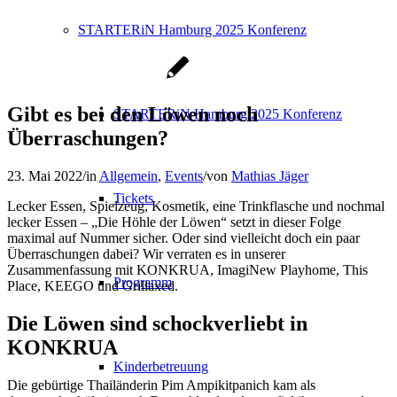
STARTERiN Hamburg 2025 Konferenz
Gibt es bei den Löwen noch
STARTERiN Hamburg 2025 Konferenz
Überraschungen?
23. Mai 2022
/
in
Allgemein
,
Events
/
von
Mathias Jäger
Tickets
Lecker Essen, Spielzeug, Kosmetik, eine Trinkflasche und nochmal
lecker Essen – „Die Höhle der Löwen“ setzt in dieser Folge
maximal auf Nummer sicher. Oder sind vielleicht doch ein paar
Überraschungen dabei? Wir verraten es in unserer
Zusammenfassung mit KONKRUA, ImagiNew Playhome, This
Programm
Place, KEEGO und Grillaxed.
Die Löwen sind schockverliebt in
KONKRUA
Kinderbetreuung
Die gebürtige Thailänderin Pim Ampikitpanich kam als