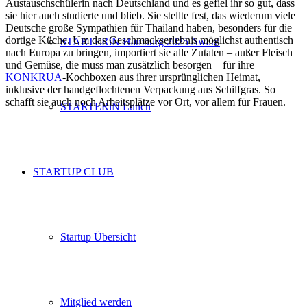
Austauschschülerin nach Deutschland und es gefiel ihr so gut, dass
sie hier auch studierte und blieb. Sie stellte fest, das wiederum viele
Deutsche große Sympathien für Thailand haben, besonders für die
dortige Küche. Um das Geschmackserlebnis möglichst authentisch
STARTERiN Hamburg 2025 Award
nach Europa zu bringen, importiert sie alle Zutaten – außer Fleisch
und Gemüse, die muss man zusätzlich besorgen – für ihre
KONKRUA
-Kochboxen aus ihrer ursprünglichen Heimat,
inklusive der handgeflochtenen Verpackung aus Schilfgras. So
schafft sie auch noch Arbeitsplätze vor Ort, vor allem für Frauen.
STARTERiN Lunch
STARTUP CLUB
Startup Übersicht
Mitglied werden