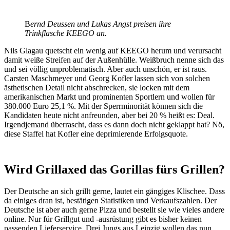
B
ernd Deussen und Lukas Angst preisen ihre
Trinkflasche KEEGO an.
Nils Glagau quetscht ein wenig auf KEEGO herum und verursacht
damit weiße Streifen auf der Außenhülle. Weißbruch nenne sich das
und sei völlig unproblematisch. Aber auch unschön, er ist raus.
Carsten Maschmeyer und Georg Kofler lassen sich von solchen
ästhetischen Detail nicht abschrecken, sie locken mit dem
amerikanischen Markt und prominenten Sportlern und wollen für
380.000 Euro 25,1 %. Mit der Sperrminorität können sich die
Kandidaten heute nicht anfreunden, aber bei 20 % heißt es: Deal.
Irgendjemand überrascht, dass es dann doch nicht geklappt hat? Nö,
diese Staffel hat Kofler eine deprimierende Erfolgsquote.
W
ird
Grillaxed das Gorillas fürs Grillen?
Der Deutsche an sich grillt gerne, lautet ein gängiges Klischee. Dass
da einiges dran ist, bestätigen Statistiken und Verkaufszahlen. Der
Deutsche ist aber auch gerne Pizza und bestellt sie wie vieles andere
online. Nur für Grillgut und -ausrüstung gibt es bisher keinen
passenden Lieferservice. Drei Jungs aus Leipzig wollen das nun