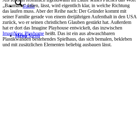
„Baumarkt“ fallen, lässt, wird eigentlich klar, in welche Richtung
Suche
das laufen muss. Aber der Reihe nach: Der Gründer kommt mit
seiner Familie gerade von einem dreijährigen Aufenthalt in den USA
zurück, wo er seinen christlichen Glauben gestärkt hat. Außerdem
hat er dort das Imagine Playhouse entwickelt, das inzwischen
ImagiNew Playhome
heißt. Das ist ein aus abwaschbaren
Menü
Menü
Plastikwänden bestehendes Spielhaus, das sich bemalen, bekleben
und mit zusätzlichen Elementen beliebig ausbauen lässt.