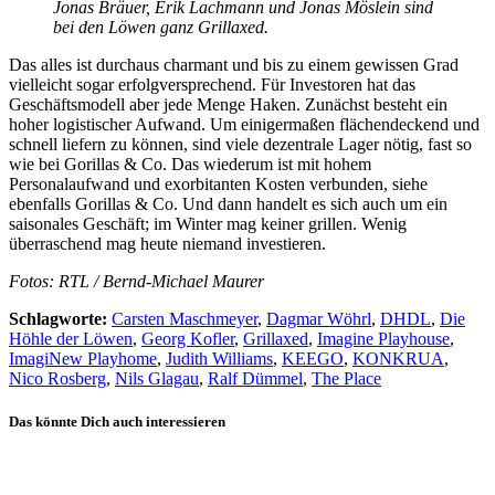
Jonas Bräuer, Erik Lachmann und Jonas Möslein sind
bei den Löwen ganz Grillaxed.
Das alles ist durchaus charmant und bis zu einem gewissen Grad
vielleicht sogar erfolgversprechend. Für Investoren hat das
Geschäftsmodell aber jede Menge Haken. Zunächst besteht ein
hoher logistischer Aufwand. Um einigermaßen flächendeckend und
schnell liefern zu können, sind viele dezentrale Lager nötig, fast so
wie bei Gorillas & Co. Das wiederum ist mit hohem
Personalaufwand und exorbitanten Kosten verbunden, siehe
ebenfalls Gorillas & Co. Und dann handelt es sich auch um ein
saisonales Geschäft; im Winter mag keiner grillen. Wenig
überraschend mag heute niemand investieren.
Fotos: RTL / Bernd-Michael Maurer
Schlagworte:
Carsten Maschmeyer
,
Dagmar Wöhrl
,
DHDL
,
Die
Höhle der Löwen
,
Georg Kofler
,
Grillaxed
,
Imagine Playhouse
,
ImagiNew Playhome
,
Judith Williams
,
KEEGO
,
KONKRUA
,
Nico Rosberg
,
Nils Glagau
,
Ralf Dümmel
,
The Place
Das könnte Dich auch interessieren