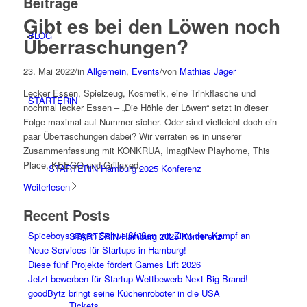
Beiträge
Gibt es bei den Löwen noch
BLOG
Überraschungen?
23. Mai 2022
/
in
Allgemein
,
Events
/
von
Mathias Jäger
Lecker Essen, Spielzeug, Kosmetik, eine Trinkflasche und
STARTERiN
nochmal lecker Essen – „Die Höhle der Löwen“ setzt in dieser
Folge maximal auf Nummer sicher. Oder sind vielleicht doch ein
paar Überraschungen dabei? Wir verraten es in unserer
Zusammenfassung mit KONKRUA, ImagiNew Playhome, This
Place, KEEGO und Grillaxed.
STARTERiN Hamburg 2025 Konferenz
Weiterlesen
Recent Posts
Spiceboys sagen Schweißfüßen mit Zimt den Kampf an
STARTERiN Hamburg 2025 Konferenz
Neue Services für Startups in Hamburg!
Diese fünf Projekte fördert Games Lift 2026
Jetzt bewerben für Startup-Wettbewerb Next Big Brand!
goodBytz bringt seine Küchenroboter in die USA
Tickets