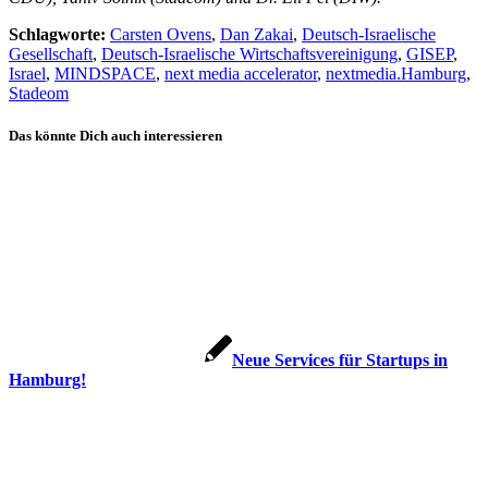
Schlagworte:
Carsten Ovens
,
Dan Zakai
,
Deutsch-Israelische
Gesellschaft
,
Deutsch-Israelische Wirtschaftsvereinigung
,
GISEP
,
Israel
,
MINDSPACE
,
next media accelerator
,
nextmedia.Hamburg
,
Stadeom
Das könnte Dich auch interessieren
Neue Services für Startups in
Hamburg!