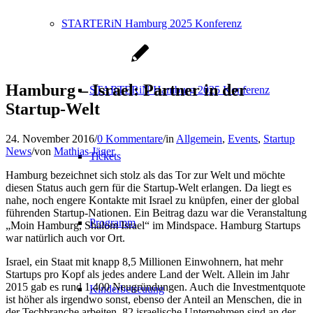
STARTERiN Hamburg 2025 Konferenz
Hamburg – Israel: Partner in der
STARTERiN Hamburg 2025 Konferenz
Startup-Welt
24. November 2016
/
0 Kommentare
/
in
Allgemein
,
Events
,
Startup
News
/
von
Mathias Jäger
Tickets
Hamburg bezeichnet sich stolz als das Tor zur Welt und möchte
diesen Status auch gern für die Startup-Welt erlangen. Da liegt es
nahe, noch engere Kontakte mit Israel zu knüpfen, einer der global
führenden Startup-Nationen. Ein Beitrag dazu war die Veranstaltung
Programm
„Moin Hamburg, Shalom Israel“ im Mindspace. Hamburg Startups
war natürlich auch vor Ort.
Israel, ein Staat mit knapp 8,5 Millionen Einwohnern, hat mehr
Startups pro Kopf als jedes andere Land der Welt. Allein im Jahr
2015 gab es rund 1.400 Neugründungen. Auch die Investmentquote
Kinderbetreuung
ist höher als irgendwo sonst, ebenso der Anteil an Menschen, die in
der Techbranche arbeiten. 82 israelische Unternehmen sind an der