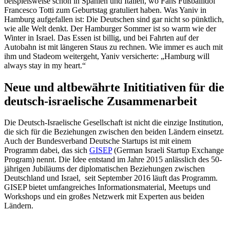
beispielsweise schon in Spanien und Italien, wo Fans Fußballidol
Francesco Totti zum Geburtstag gratuliert haben. Was Yaniv in
Hamburg aufgefallen ist: Die Deutschen sind gar nicht so pünktlich,
wie alle Welt denkt. Der Hamburger Sommer ist so warm wie der
Winter in Israel. Das Essen ist billig, und bei Fahrten auf der
Autobahn ist mit längeren Staus zu rechnen. Wie immer es auch mit
ihm und Stadeom weitergeht, Yaniv versicherte: „Hamburg will
always stay in my heart.“
Neue und altbewährte Inititiativen für die
deutsch-israelische Zusammenarbeit
Die Deutsch-Israelische Gesellschaft ist nicht die einzige Institution,
die sich für die Beziehungen zwischen den beiden Ländern einsetzt.
Auch der Bundesverband Deutsche Startups ist mit einem
Programm dabei, das sich
GISEP
(German Israeli Startup Exchange
Program) nennt.
Die Idee entstand im Jahre 2015 anlässlich des 50-
jährigen Jubiläums der diplomatischen Beziehungen zwischen
Deutschland und Israel, seit September 2016 läuft das Programm.
GISEP bietet umfangreiches Informationsmaterial, Meetups und
Workshops und ein großes Netzwerk mit Experten aus beiden
Ländern.