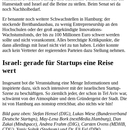
Hansestadt und Israel auf die Beine zu stellen. Beim Senat sei da
noch Nachholbedarf.
Er benannte noch weitere Schwachstellen in Hamburg: der
stockende Breitbandausbau, zu wenig Entrepreneurship an den
Hochschulen oder der groß angekündigte Innovations-
Wachstumsfonds, der bis zu 100 Millionen Euro schwer werden
sollte und nicht vorankommt. Alles berechtigte Kritikpunkte, die
dann allerdings mit Israel nicht viel zu tun haben. Leider konnte
auch kein Vertreter der regierenden Parteien dazu Stellung nehmen.
Israel: gerade für Startups eine Reise
wert
Insgesamt bot die Veranstaltung eine Menge Informationen und
inspirierte dazu, sich noch intensiver mit der israelischen Startup-
Szene zu beschäftigen. So ziemlich jeder, der schon in Tel Aviv war,
schwärmt von der Atmosphäre und dem Gründergeist der Stadt. Die
ist von Hamburg aus nonstop erreichbar, also nichts wie hin!
Bild ganz oben: Stefan Hensel (DIG), Lukas Wiese (Bundesverband
Deutsche Startups), May-Lena Bork (nextMedia.Hamburg), Dan
Zakai (Mindspace), Andrea Frahm (DIG), Carsten Ovens (MDHB,
CDU), Yaniv Solnik (Stadeom) und Dr. Eli Fel (DIW).