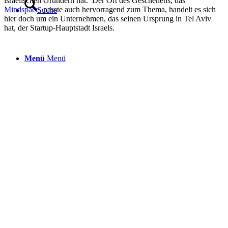
israelischen Gründern hat. Der Ort des Geschehens, das
Mindspace
, passte auch hervorragend zum Thema, handelt es sich
Suche
hier doch um ein Unternehmen, das seinen Ursprung in Tel Aviv
hat, der Startup-Hauptstadt Israels.
Menü
Menü