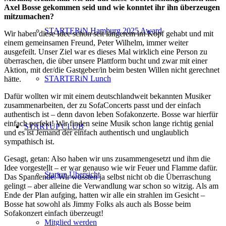
Axel Bosse gekommen seid und wie konntet ihr ihn überzeugen
mitzumachen?
STARTERiN Hamburg 2025 Award
Wir haben diese Idee schon seit längerem im Kopf gehabt und mit
einem gemeinsamen Freund, Peter Wilhelm, immer weiter
ausgefeilt. Unser Ziel war es dieses Mal wirklich eine Person zu
überraschen, die über unsere Plattform bucht und zwar mit einer
Aktion, mit der/die Gastgeber/in beim besten Willen nicht gerechnet
STARTERiN Lunch
hätte.
Dafür wollten wir mit einem deutschlandweit bekannten Musiker
zusammenarbeiten, der zu SofaConcerts passt und der einfach
authentisch ist – denn davon leben Sofakonzerte. Bosse war hierfür
einfach perfekt! Wir finden seine Musik schon lange richtig genial
STARTUP CLUB
und es ist Jemand der einfach authentisch und unglaublich
sympathisch ist.
Gesagt, getan: Also haben wir uns zusammengesetzt und ihm die
Idee vorgestellt – er war genauso wie wir Feuer und Flamme dafür.
Startup Übersicht
Das Spannende: Wir wussten ja selbst nicht ob die Überraschung
gelingt – aber alleine die Verwandlung war schon so witzig. Als am
Ende der Plan aufging, hatten wir alle ein strahlen im Gesicht –
Bosse hat sowohl als Jimmy Folks als auch als Bosse beim
Sofakonzert einfach überzeugt!
Mitglied werden