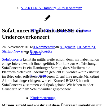
STARTERiN Hamburg 2025 Konferenz
SofaConcerts gibt mit BOSSE ein
STARTERiN Hamburg 2025 Konferenz
Undercoverkonzert
24. November 2016
/
0 Kommentare
/
in
Allgemein
,
HHStartups
,
Startup News
/
von
Bianca Koigke
Tickets
SofaConcerts
kennt ihr mittlerweile schon, denn wir haben schon
einige Interviews mit ihnen geführt. Nur kurz zur Auffrischung:
SofaConcerts ist ein Hamburger Startup, dass Musikern die
Plattform bietet von Jedermann gebucht zu werden – für Zuhause,
Programm
im Büro oder sonstigen besonderen Orten! Ihre neuste Marketing
Aktion hat eingeschlagen, wie ein Komet! BOSSE hat mit
SofaConcerts zusammen viel Spaß gehabt. Wir haben mit der
Gründerin Miriam Schütt darüber gesprochen:
Kinderbetreuung
Miriam, erzähl mal wie ihr auf diese Überraschungsaktion mit