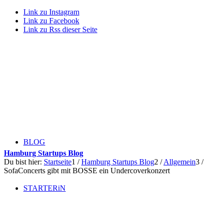
Link zu Instagram
Link zu Facebook
Link zu Rss dieser Seite
BLOG
Hamburg Startups Blog
Du bist hier:
Startseite
1
/
Hamburg Startups Blog
2
/
Allgemein
3
/
SofaConcerts gibt mit BOSSE ein Undercoverkonzert
STARTERiN