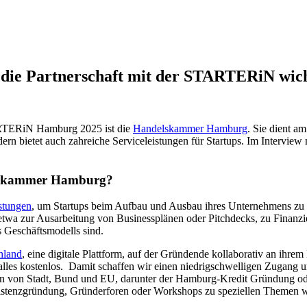
ie Partnerschaft mit der STARTERiN wich
ARTERiN Hamburg 2025 ist die
Handelskammer Hamburg
. Sie dient a
rn bietet auch zahreiche Serviceleistungen für Startups. Im Intervie
delskammer Hamburg?
stungen
, um Startups beim Aufbau und Ausbau ihres Unternehmens zu un
etwa zur Ausarbeitung von Businessplänen oder Pitchdecks, zu Finanz
 Geschäftsmodells sind.
hland
, eine digitale Plattform, auf der Gründende kollaborativ an ihre
lles kostenlos. Damit schaffen wir einen niedrigschwelligen Zugang u
mmen von Stadt, Bund und EU, darunter der Hamburg-Kredit Gründung o
xistenzgründung, Gründerforen oder Workshops zu speziellen Themen wi