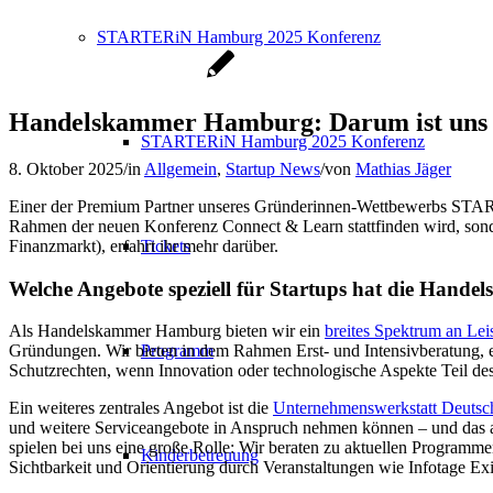
STARTERiN Hamburg 2025 Konferenz
Handelskammer Hamburg: Darum ist uns d
STARTERiN Hamburg 2025 Konferenz
8. Oktober 2025
/
in
Allgemein
,
Startup News
/
von
Mathias Jäger
Einer der Premium Partner unseres Gründerinnen-Wettbewerbs ST
Rahmen der neuen Konferenz Connect & Learn stattfinden wird, sonde
Finanzmarkt), erfahrt ihr mehr darüber.
Tickets
Welche Angebote speziell für Startups hat die Han
Als Handelskammer Hamburg bieten wir ein
breites Spektrum an Lei
Programm
Gründungen. Wir bieten in dem Rahmen Erst- und Intensivberatung, 
Schutzrechten, wenn Innovation oder technologische Aspekte Teil des
Ein weiteres zentrales Angebot ist die
Unternehmenswerkstatt Deutsc
und weitere Serviceangebote in Anspruch nehmen können – und das a
spielen bei uns eine große Rolle: Wir beraten zu aktuellen Progra
Kinderbetreuung
Sichtbarkeit und Orientierung durch Veranstaltungen wie Infotage E