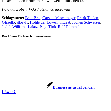
tatsächlich den Brillenmarkt weltweit aufmischen könnte.
Foto ganz oben: VOX / Stefan Gregorowius
Schlagworte:
Brad Brat
,
Carsten Maschmeyer
,
Frank Thelen
,
Glasello
,
gloryfy
,
Höhle der Löwen
,
intueat
,
Jochen Schweizer
,
Judith Williams
,
Lalatz
,
Papa Türk
,
Ralf Dümmel
Das könnte Dich auch interessieren
Business as usual bei den
Löwen?