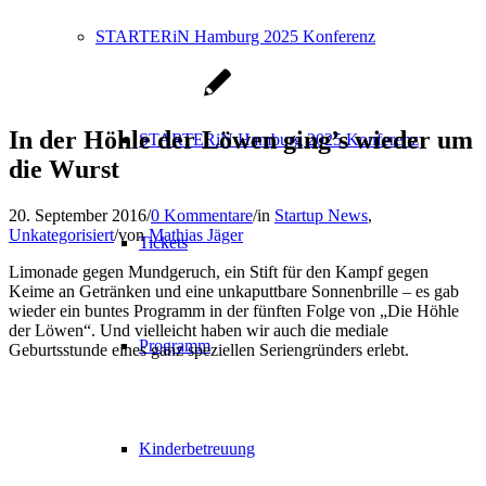
STARTERiN Hamburg 2025 Konferenz
In der Höhle der Löwen ging’s wieder um
STARTERiN Hamburg 2025 Konferenz
die Wurst
20. September 2016
/
0 Kommentare
/
in
Startup News
,
Unkategorisiert
/
von
Mathias Jäger
Tickets
Limonade gegen Mundgeruch, ein Stift für den Kampf gegen
Keime an Getränken und eine unkaputtbare Sonnenbrille – es gab
wieder ein buntes Programm in der fünften Folge von „Die Höhle
der Löwen“. Und vielleicht haben wir auch die mediale
Programm
Geburtsstunde eines ganz speziellen Seriengründers erlebt.
Kinderbetreuung