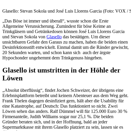
Glasello: Stevan Sokola und José Luis Llorens Garcia (Foto: VOX / 
„Das Böse ist immer und überall“, wusste schon die Erste
Allgemeine Verunsicherung. Zumindest für böse Keime an
Trinkgläsern und Getränkedosen können José Luis Llorens Garcia
und Stevan Sokola von
Glasello
das bestätigen. Um dieser
unsichtbaren Gefahr den Garaus zu machen, haben die beiden einen
Desinfektionsstift entwickelt. Einmal damit um die Ränder gewischt,
20 Sekunden warten, und schon kann sich auch der ärgste
Hypochonder ungehemmt dem Trinkgenuss hingeben.
Glasello ist umstritten in der Höhle der
Löwen
„Absolut überflüssig“, findet Jochen Schweizer, der übrigens eine
Erlebnisplattform betreibt und keinem Abenteuer aus dem Weg geht.
Frank Thelen dagegen desinfiziert gern, hält aber die Usability für
eine Katastrophe, auf Deutsch: Das funktioniert so nicht. Zwei
Löwen sehen das anders. Ralf Dümmel will für 125.000 Euro 30 %
Firmenanteile, Judith Williams sogar nur 25,1 %. Die beiden
Gründer beraten sich, und in der Hoffnung, bald an jeder
Supermarktkasse mit ihrem Glasello platziert zu sein, lassen sie es