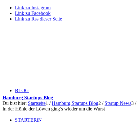
Link zu Instagram
Link zu Facebook
Link zu Rss dieser Seite
BLOG
Hamburg Startups Blog
Du bist hier:
Startseite
1
/
Hamburg Startups Blog
2
/
Startup News
3
/
In der Höhle der Löwen ging’s wieder um die Wurst
STARTERiN