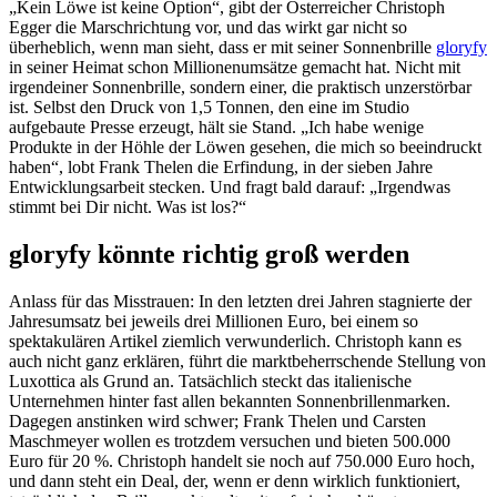
„Kein Löwe ist keine Option“, gibt der Österreicher Christoph
Egger die Marschrichtung vor, und das wirkt gar nicht so
überheblich, wenn man sieht, dass er mit seiner Sonnenbrille
gloryfy
in seiner Heimat schon Millionenumsätze gemacht hat. Nicht mit
irgendeiner Sonnenbrille, sondern einer, die praktisch unzerstörbar
ist. Selbst den Druck von 1,5 Tonnen, den eine im Studio
aufgebaute Presse erzeugt, hält sie Stand. „Ich habe wenige
Produkte in der Höhle der Löwen gesehen, die mich so beeindruckt
haben“, lobt Frank Thelen die Erfindung, in der sieben Jahre
Entwicklungsarbeit stecken. Und fragt bald darauf: „Irgendwas
stimmt bei Dir nicht. Was ist los?“
gloryfy könnte richtig groß werden
Anlass für das Misstrauen: In den letzten drei Jahren stagnierte der
Jahresumsatz bei jeweils drei Millionen Euro, bei einem so
spektakulären Artikel ziemlich verwunderlich. Christoph kann es
auch nicht ganz erklären, führt die marktbeherrschende Stellung von
Luxottica als Grund an. Tatsächlich steckt das italienische
Unternehmen hinter fast allen bekannten Sonnenbrillenmarken.
Dagegen anstinken wird schwer; Frank Thelen und Carsten
Maschmeyer wollen es trotzdem versuchen und bieten 500.000
Euro für 20 %. Christoph handelt sie noch auf 750.000 Euro hoch,
und dann steht ein Deal, der, wenn er denn wirklich funktioniert,