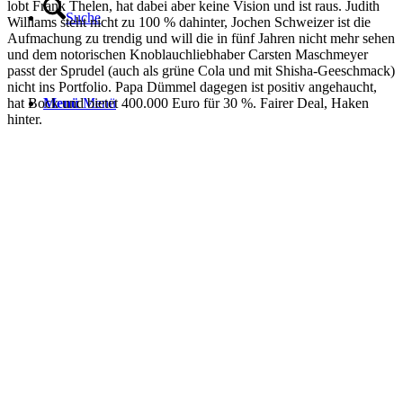
lobt Frank Thelen, hat dabei aber keine Vision und ist raus. Judith
Suche
Williams steht nicht zu 100 % dahinter, Jochen Schweizer ist die
Aufmachung zu trendig und will die in fünf Jahren nicht mehr sehen
und dem notorischen Knoblauchliebhaber Carsten Maschmeyer
passt der Sprudel (auch als grüne Cola und mit Shisha-Geeschmack)
nicht ins Portfolio. Papa Dümmel dagegen ist positiv angehaucht,
hat Bock und bietet 400.000 Euro für 30 %. Fairer Deal, Haken
Menü
Menü
hinter.