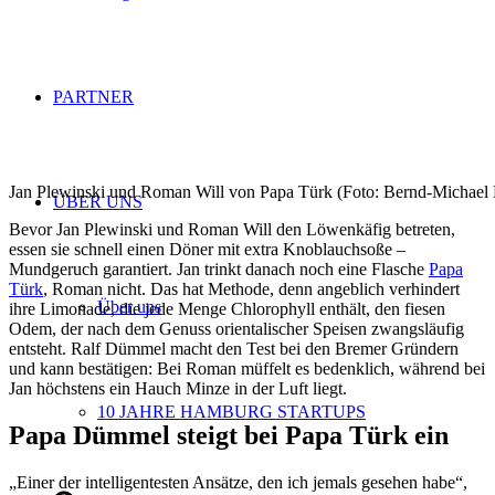
PARTNER
Jan Plewinski und Roman Will von Papa Türk (Foto: Bernd-Michael
ÜBER UNS
Bevor Jan Plewinski und Roman Will den Löwenkäfig betreten,
essen sie schnell einen Döner mit extra Knoblauchsoße –
Mundgeruch garantiert. Jan trinkt danach noch eine Flasche
Papa
Türk
, Roman nicht. Das hat Methode, denn angeblich verhindert
Über uns
ihre Limonade, die jede Menge Chlorophyll enthält, den fiesen
Odem, der nach dem Genuss orientalischer Speisen zwangsläufig
entsteht. Ralf Dümmel macht den Test bei den Bremer Gründern
und kann bestätigen: Bei Roman müffelt es bedenklich, während bei
Jan höchstens ein Hauch Minze in der Luft liegt.
10 JAHRE HAMBURG STARTUPS
Papa Dümmel steigt bei Papa Türk ein
„Einer der intelligentesten Ansätze, den ich jemals gesehen habe“,